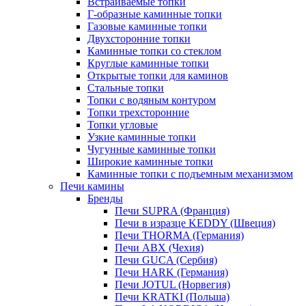
Встраиваемые топки
Г-образные каминные топки
Газовые каминные топки
Двухсторонние топки
Каминные топки со стеклом
Круглые каминные топки
Открытые топки для каминов
Стальные топки
Топки с водяным контуром
Топки трехсторонние
Топки угловые
Узкие каминные топки
Чугунные каминные топки
Широкие каминные топки
Каминные топки с подъемным механизмом
Печи камины
Бренды
Печи SUPRA (Франция)
Печи в изразце KEDDY (Швеция)
Печи THORMA (Германия)
Печи ABX (Чехия)
Печи GUCA (Сербия)
Печи HARK (Германия)
Печи JOTUL (Норвегия)
Печи KRATKI (Польша)