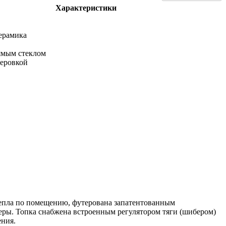
Характеристики
ерамика
ямым стеклом
теровкой
 тепла по помещению, футерована запатентованным
еры. Топка снабжена встроенным регулятором тяги (шибером)
ения.