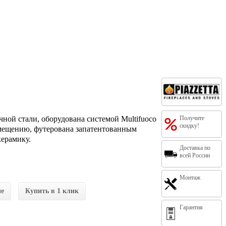
чной стали, оборудована системой Multifuoco
Получите
скидку!
омещению, футерована запатентованным
ерамику.
Доставка по
всей России
Монтаж
ие
Купить в 1 клик
Гарантия