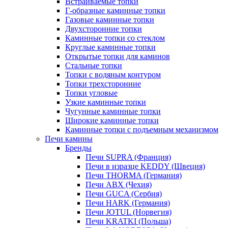
Встраиваемые топки
Г-образные каминные топки
Газовые каминные топки
Двухсторонние топки
Каминные топки со стеклом
Круглые каминные топки
Открытые топки для каминов
Стальные топки
Топки с водяным контуром
Топки трехсторонние
Топки угловые
Узкие каминные топки
Чугунные каминные топки
Широкие каминные топки
Каминные топки с подъемным механизмом
Печи камины
Бренды
Печи SUPRA (Франция)
Печи в изразце KEDDY (Швеция)
Печи THORMA (Германия)
Печи ABX (Чехия)
Печи GUCA (Сербия)
Печи HARK (Германия)
Печи JOTUL (Норвегия)
Печи KRATKI (Польша)