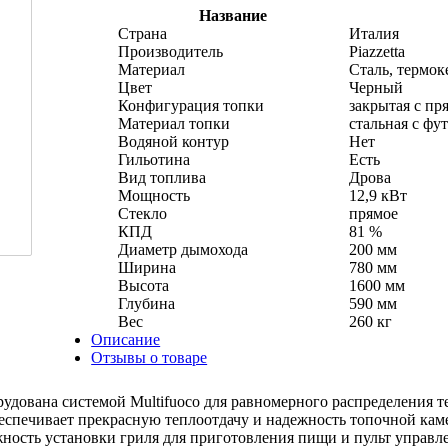
Название
Страна
Италия
Производитель
Piazzetta
Материал
Сталь, термок
Цвет
Черный
Конфигурация топки
закрытая с пр
Материал топки
стальная с фу
Водяной контур
Нет
Гильотина
Есть
Вид топлива
Дрова
Мощность
12,9 кВт
Стекло
прямое
КПД
81 %
Диаметр дымохода
200 мм
Ширина
780 мм
Высота
1600 мм
Глубина
590 мм
Вес
260 кг
Описание
Отзывы о товаре
борудована системой Multifuoco для равномерного распределения
еспечивает прекрасную теплоотдачу и надежность топочной кам
ость установки гриля для приготовления пищи и пульт управл