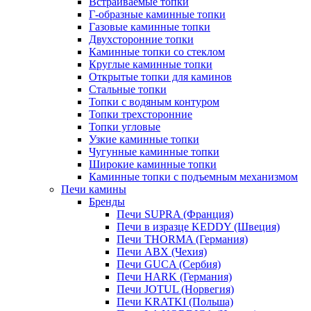
Встраиваемые топки
Г-образные каминные топки
Газовые каминные топки
Двухсторонние топки
Каминные топки со стеклом
Круглые каминные топки
Открытые топки для каминов
Стальные топки
Топки с водяным контуром
Топки трехсторонние
Топки угловые
Узкие каминные топки
Чугунные каминные топки
Широкие каминные топки
Каминные топки с подъемным механизмом
Печи камины
Бренды
Печи SUPRA (Франция)
Печи в изразце KEDDY (Швеция)
Печи THORMA (Германия)
Печи ABX (Чехия)
Печи GUCA (Сербия)
Печи HARK (Германия)
Печи JOTUL (Норвегия)
Печи KRATKI (Польша)