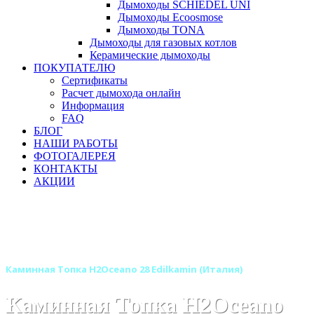
Дымоходы SCHIEDEL UNI
Дымоходы Ecoosmose
Дымоходы TONA
Дымоходы для газовых котлов
Керамические дымоходы
ПОКУПАТЕЛЮ
Сертификаты
Расчет дымохода онлайн
Информация
FAQ
БЛОГ
НАШИ РАБОТЫ
ФОТОГАЛЕРЕЯ
КОНТАКТЫ
АКЦИИ
Главная
Каминные топки
Бренды
Топки EDILKAMIN (Италия)
Каминные топки с водяным контуром EDILKAMIN
Каминная Топка H2Oceano 28 Edilkamin (Италия)
Каминная Топка H2Oceano