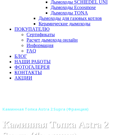
Дымоходы SCHIEDEL UNI
Дымоходы Ecoosmose
Дымоходы TONA
Дымоходы для газовых котлов
Керамические дымоходы
ПОКУПАТЕЛЮ
Сертификаты
Расчет дымохода онлайн
Информация
FAQ
БЛОГ
НАШИ РАБОТЫ
ФОТОГАЛЕРЕЯ
КОНТАКТЫ
АКЦИИ
Главная
Каминные топки
Бренды
Топки для камина SUPRA (Супра) Франция
Каминная Топка Astra 2 Supra (Франция)
Каминная Топка Astra 2