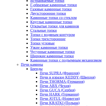
Встраиваемые топки
Г-образные каминные топки
Газовые каминные топки
Двухсторонние топки
Каминные топки со стеклом
Круглые каминные топки
Открытые топки для каминов
Стальные топки
Топки с водяным контуром
Топки трехсторонние
Топки угловые
Узкие каминные топки
Чугунные каминные топки
Широкие каминные топки
Каминные топки с подъемным механизмом
Печи камины
Бренды
Печи SUPRA (Франция)
Печи в изразце KEDDY (Швеция)
Печи THORMA (Германия)
Печи ABX (Чехия)
Печи GUCA (Сербия)
Печи HARK (Германия)
Печи JOTUL (Норвегия)
Печи KRATKI (Польша)