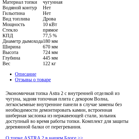
Материал топки
чугунная
Водяной контур
Нет
Гильотина
Нет
Вид топлива
Дрова
Мощность
10 кВт
Стекло
прямое
КПД
77,5 %
Диаметр дымохода
180 мм
Ширина
670 мм
Высота
724 мм
Глубина
445 мм
Вес
122 кг
Описание
Отзывы о товаре
Экономичная топка Astra 2 с внутренней отделкой из
чугуна, задняя топочная плита с декором Волна,
легкосъемные внутренние панели в случае замены без
необходимости демонтировать камин, встроенная
шиберная заслонка из нержавеющей стали, зольник
доступный во время работы топки. Комплект для защиты
деревянной балки от перегревания.
О топке ASTRA 2 в нашем Блоге >>