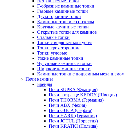
Встраиваемые топки
Г-образные каминные топки
Газовые каминные топки
Двухсторонние топки
Каминные топки со стеклом
Круглые каминные топки
Открытые топки для каминов
Стальные топки
Топки с водяным контуром
Топки трехсторонние
Топки угловые
Узкие каминные топки
Чугунные каминные топки
Широкие каминные топки
Каминные топки с подъемным механизмом
Печи камины
Бренды
Печи SUPRA (Франция)
Печи в изразце KEDDY (Швеция)
Печи THORMA (Германия)
Печи ABX (Чехия)
Печи GUCA (Сербия)
Печи HARK (Германия)
Печи JOTUL (Норвегия)
Печи KRATKI (Польша)