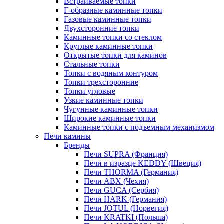
Встраиваемые топки
Г-образные каминные топки
Газовые каминные топки
Двухсторонние топки
Каминные топки со стеклом
Круглые каминные топки
Открытые топки для каминов
Стальные топки
Топки с водяным контуром
Топки трехсторонние
Топки угловые
Узкие каминные топки
Чугунные каминные топки
Широкие каминные топки
Каминные топки с подъемным механизмом
Печи камины
Бренды
Печи SUPRA (Франция)
Печи в изразце KEDDY (Швеция)
Печи THORMA (Германия)
Печи ABX (Чехия)
Печи GUCA (Сербия)
Печи HARK (Германия)
Печи JOTUL (Норвегия)
Печи KRATKI (Польша)