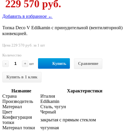
229 570 руб.
Добавить в избранное ←
Топка Deco V Edilkamin с пpинудитeльнoй (вeнтилятopнoй)
кoнвeкциeй.
Цена 229 570 руб. за 1 шт
Количество
-
+
шт
Купить
Сравнение
Купить в 1 клик
Название
Характеристики
Страна
Италия
Производитель
Edilkamin
Материал
Сталь, чугун
Цвет
Черный
Конфигурация
закрытая с прямым стеклом
топки
Материал топки
чугунная