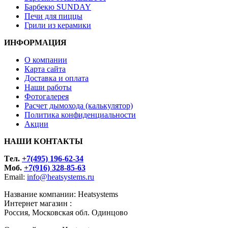
Барбекю SUNDAY
Печи для пиццы
Грили из керамики
ИНФОРМАЦИЯ
О компании
Карта сайта
Доставка и оплата
Наши работы
Фотогалерея
Расчет дымохода (калькулятор)
Политика конфиденциальности
Акции
НАШИ КОНТАКТЫ
Tел.
+7(495) 196-62-34
Моб.
+7(916) 328-85-63
Email:
info@heatsystems.ru
Название компании: Heatsystems
Интернет магазин :
Россия, Московская обл. Одинцово