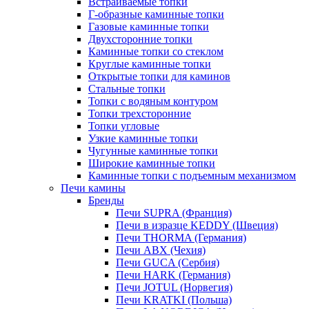
Встраиваемые топки
Г-образные каминные топки
Газовые каминные топки
Двухсторонние топки
Каминные топки со стеклом
Круглые каминные топки
Открытые топки для каминов
Стальные топки
Топки с водяным контуром
Топки трехсторонние
Топки угловые
Узкие каминные топки
Чугунные каминные топки
Широкие каминные топки
Каминные топки с подъемным механизмом
Печи камины
Бренды
Печи SUPRA (Франция)
Печи в изразце KEDDY (Швеция)
Печи THORMA (Германия)
Печи ABX (Чехия)
Печи GUCA (Сербия)
Печи HARK (Германия)
Печи JOTUL (Норвегия)
Печи KRATKI (Польша)