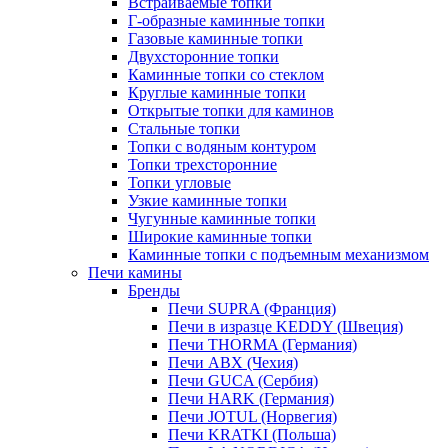
Встраиваемые топки
Г-образные каминные топки
Газовые каминные топки
Двухсторонние топки
Каминные топки со стеклом
Круглые каминные топки
Открытые топки для каминов
Стальные топки
Топки с водяным контуром
Топки трехсторонние
Топки угловые
Узкие каминные топки
Чугунные каминные топки
Широкие каминные топки
Каминные топки с подъемным механизмом
Печи камины
Бренды
Печи SUPRA (Франция)
Печи в изразце KEDDY (Швеция)
Печи THORMA (Германия)
Печи ABX (Чехия)
Печи GUCA (Сербия)
Печи HARK (Германия)
Печи JOTUL (Норвегия)
Печи KRATKI (Польша)