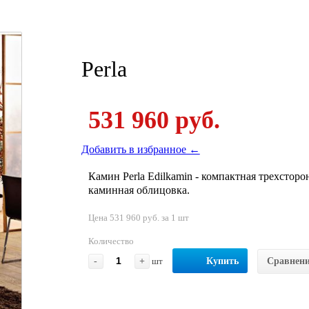
Perla
531 960 руб.
Добавить в избранное ←
Камин Perla Edilkamin - компактная трехстор
каминная облицовка.
Цена 531 960 руб. за 1 шт
Количество
-
+
шт
Купить
Сравнен