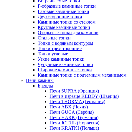
Встраиваемые топки
Г-образные каминные топки
Газовые каминные топки
Двухсторонние топки
Каминные топки со стеклом
Круглые каминные топки
Открытые топки для каминов
Стальные топки
Топки с водяным контуром
Топки трехсторонние
Топки угловые
Узкие каминные топки
Чугунные каминные топки
Широкие каминные топки
Каминные топки с подъемным механизмом
Печи камины
Бренды
Печи SUPRA (Франция)
Печи в изразце KEDDY (Швеция)
Печи THORMA (Германия)
Печи ABX (Чехия)
Печи GUCA (Сербия)
Печи HARK (Германия)
Печи JOTUL (Норвегия)
Печи KRATKI (Польша)