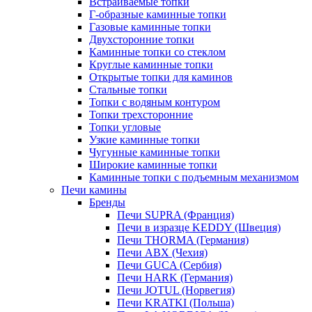
Встраиваемые топки
Г-образные каминные топки
Газовые каминные топки
Двухсторонние топки
Каминные топки со стеклом
Круглые каминные топки
Открытые топки для каминов
Стальные топки
Топки с водяным контуром
Топки трехсторонние
Топки угловые
Узкие каминные топки
Чугунные каминные топки
Широкие каминные топки
Каминные топки с подъемным механизмом
Печи камины
Бренды
Печи SUPRA (Франция)
Печи в изразце KEDDY (Швеция)
Печи THORMA (Германия)
Печи ABX (Чехия)
Печи GUCA (Сербия)
Печи HARK (Германия)
Печи JOTUL (Норвегия)
Печи KRATKI (Польша)