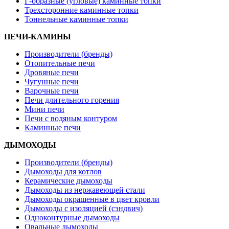
Г-образные (угловые) каминные топки
Трехсторонние каминные топки
Тоннельные каминные топки
ПЕЧИ-КАМИНЫ
Производители (бренды)
Отопительные печи
Дровяные печи
Чугунные печи
Варочные печи
Печи длительного горения
Мини печи
Печи с водяным контуром
Каминные печи
ДЫМОХОДЫ
Производители (бренды)
Дымоходы для котлов
Керамические дымоходы
Дымоходы из нержавеющей стали
Дымоходы окрашенные в цвет кровли
Дымоходы с изоляцией (сэндвич)
Одноконтурные дымоходы
Овальные дымоходы