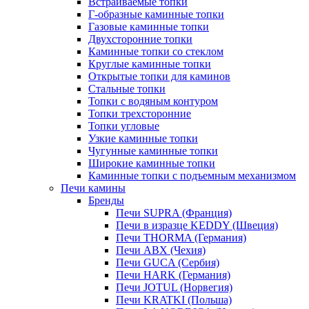
Встраиваемые топки
Г-образные каминные топки
Газовые каминные топки
Двухсторонние топки
Каминные топки со стеклом
Круглые каминные топки
Открытые топки для каминов
Стальные топки
Топки с водяным контуром
Топки трехсторонние
Топки угловые
Узкие каминные топки
Чугунные каминные топки
Широкие каминные топки
Каминные топки с подъемным механизмом
Печи камины
Бренды
Печи SUPRA (Франция)
Печи в изразце KEDDY (Швеция)
Печи THORMA (Германия)
Печи ABX (Чехия)
Печи GUCA (Сербия)
Печи HARK (Германия)
Печи JOTUL (Норвегия)
Печи KRATKI (Польша)