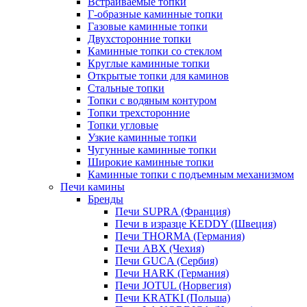
Встраиваемые топки
Г-образные каминные топки
Газовые каминные топки
Двухсторонние топки
Каминные топки со стеклом
Круглые каминные топки
Открытые топки для каминов
Стальные топки
Топки с водяным контуром
Топки трехсторонние
Топки угловые
Узкие каминные топки
Чугунные каминные топки
Широкие каминные топки
Каминные топки с подъемным механизмом
Печи камины
Бренды
Печи SUPRA (Франция)
Печи в изразце KEDDY (Швеция)
Печи THORMA (Германия)
Печи ABX (Чехия)
Печи GUCA (Сербия)
Печи HARK (Германия)
Печи JOTUL (Норвегия)
Печи KRATKI (Польша)