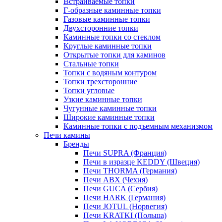
Встраиваемые топки
Г-образные каминные топки
Газовые каминные топки
Двухсторонние топки
Каминные топки со стеклом
Круглые каминные топки
Открытые топки для каминов
Стальные топки
Топки с водяным контуром
Топки трехсторонние
Топки угловые
Узкие каминные топки
Чугунные каминные топки
Широкие каминные топки
Каминные топки с подъемным механизмом
Печи камины
Бренды
Печи SUPRA (Франция)
Печи в изразце KEDDY (Швеция)
Печи THORMA (Германия)
Печи ABX (Чехия)
Печи GUCA (Сербия)
Печи HARK (Германия)
Печи JOTUL (Норвегия)
Печи KRATKI (Польша)