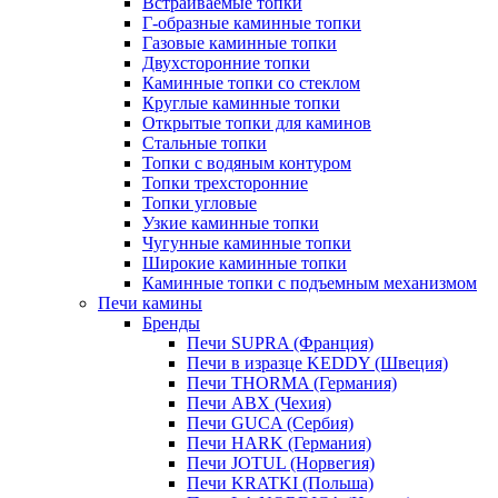
Встраиваемые топки
Г-образные каминные топки
Газовые каминные топки
Двухсторонние топки
Каминные топки со стеклом
Круглые каминные топки
Открытые топки для каминов
Стальные топки
Топки с водяным контуром
Топки трехсторонние
Топки угловые
Узкие каминные топки
Чугунные каминные топки
Широкие каминные топки
Каминные топки с подъемным механизмом
Печи камины
Бренды
Печи SUPRA (Франция)
Печи в изразце KEDDY (Швеция)
Печи THORMA (Германия)
Печи ABX (Чехия)
Печи GUCA (Сербия)
Печи HARK (Германия)
Печи JOTUL (Норвегия)
Печи KRATKI (Польша)