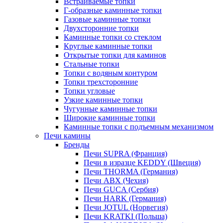
Встраиваемые топки
Г-образные каминные топки
Газовые каминные топки
Двухсторонние топки
Каминные топки со стеклом
Круглые каминные топки
Открытые топки для каминов
Стальные топки
Топки с водяным контуром
Топки трехсторонние
Топки угловые
Узкие каминные топки
Чугунные каминные топки
Широкие каминные топки
Каминные топки с подъемным механизмом
Печи камины
Бренды
Печи SUPRA (Франция)
Печи в изразце KEDDY (Швеция)
Печи THORMA (Германия)
Печи ABX (Чехия)
Печи GUCA (Сербия)
Печи HARK (Германия)
Печи JOTUL (Норвегия)
Печи KRATKI (Польша)