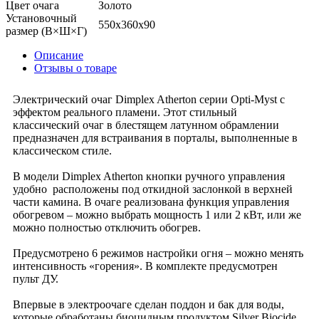
Цвет очага
Золото
Установочный
550x360х90
размер (В×Ш×Г)
Описание
Отзывы о товаре
Электрический очаг Dimplex Atherton серии Opti-Myst с
эффектом реального пламени. Этот стильный
классический очаг в блестящем латунном обрамлении
предназначен для встраивания в порталы, выполненные в
классическом стиле.
В модели Dimplex Atherton кнопки ручного управления
удобно расположены под откидной заслонкой в верхней
части камина. В очаге реализована функция управления
обогревом – можно выбрать мощность 1 или 2 кВт, или же
можно полностью отключить обогрев.
Предусмотрено 6 режимов настройки огня – можно менять
интенсивность «горения». В комплекте предусмотрен
пульт ДУ.
Впервые в электроочаге сделан поддон и бак для воды,
которые обработаны биоцидным продуктом Silver Biocide,