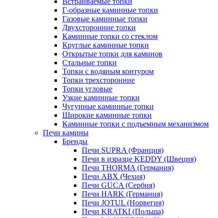
Встраиваемые топки
Г-образные каминные топки
Газовые каминные топки
Двухсторонние топки
Каминные топки со стеклом
Круглые каминные топки
Открытые топки для каминов
Стальные топки
Топки с водяным контуром
Топки трехсторонние
Топки угловые
Узкие каминные топки
Чугунные каминные топки
Широкие каминные топки
Каминные топки с подъемным механизмом
Печи камины
Бренды
Печи SUPRA (Франция)
Печи в изразце KEDDY (Швеция)
Печи THORMA (Германия)
Печи ABX (Чехия)
Печи GUCA (Сербия)
Печи HARK (Германия)
Печи JOTUL (Норвегия)
Печи KRATKI (Польша)