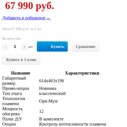
67 990 руб.
Добавить в избранное ←
Цена 67 990 руб. за 1 шт
Количество
-
+
шт
Купить
Сравнение
Купить в 1 клик
Название
Характеристики
Габаритный
614x463x196
размер
Промо-опции
Новинка
Тип очага
классический
Технология
Opti-Myst
пламени
Мощность
12
обогрева
Пульт Д/У
В комплекте
Опции
Контроль интенсивности пламени