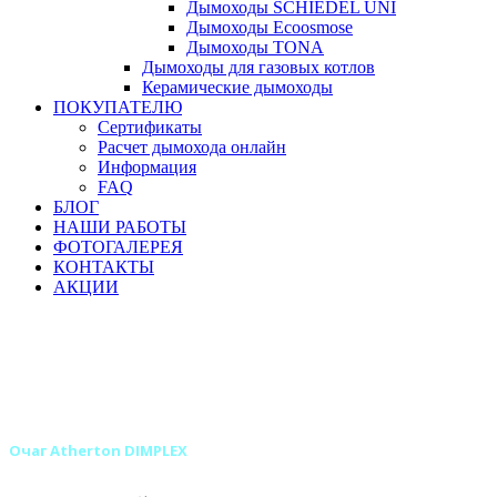
Дымоходы SCHIEDEL UNI
Дымоходы Ecoosmose
Дымоходы TONA
Дымоходы для газовых котлов
Керамические дымоходы
ПОКУПАТЕЛЮ
Сертификаты
Расчет дымохода онлайн
Информация
FAQ
БЛОГ
НАШИ РАБОТЫ
ФОТОГАЛЕРЕЯ
КОНТАКТЫ
АКЦИИ
Главная
Камины
Электрокамины
Очаги для электрокаминов
Классические очаги для электрокаминов
Классические очаги DIMPLEX для электрокаминов
Очаг Atherton DIMPLEX