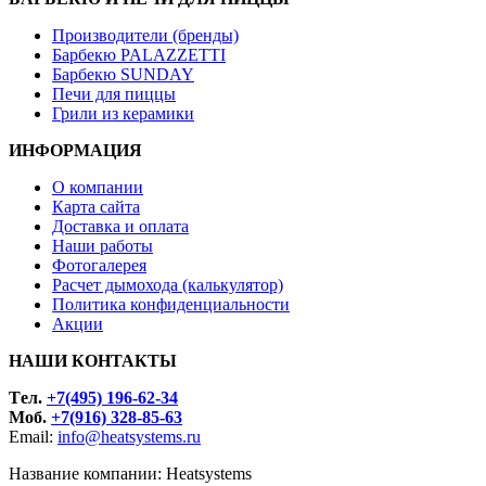
Производители (бренды)
Барбекю PALAZZETTI
Барбекю SUNDAY
Печи для пиццы
Грили из керамики
ИНФОРМАЦИЯ
О компании
Карта сайта
Доставка и оплата
Наши работы
Фотогалерея
Расчет дымохода (калькулятор)
Политика конфиденциальности
Акции
НАШИ КОНТАКТЫ
Tел.
+7(495) 196-62-34
Моб.
+7(916) 328-85-63
Email:
info@heatsystems.ru
Название компании: Heatsystems