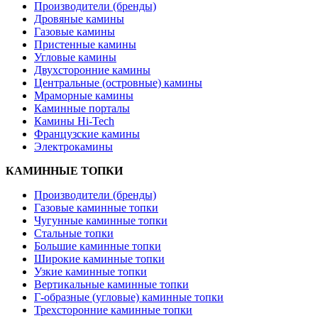
Производители (бренды)
Дровяные камины
Газовые камины
Пристенные камины
Угловые камины
Двухсторонние камины
Центральные (островные) камины
Мраморные камины
Каминные порталы
Камины Hi-Tech
Французские камины
Электрокамины
КАМИННЫЕ ТОПКИ
Производители (бренды)
Газовые каминные топки
Чугунные каминные топки
Стальные топки
Большие каминные топки
Широкие каминные топки
Узкие каминные топки
Вертикальные каминные топки
Г-образные (угловые) каминные топки
Трехсторонние каминные топки