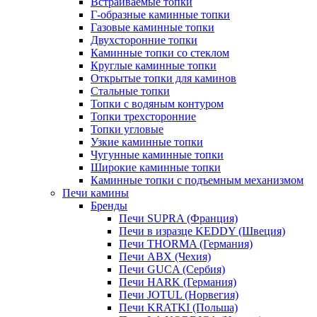
Встраиваемые топки
Г-образные каминные топки
Газовые каминные топки
Двухсторонние топки
Каминные топки со стеклом
Круглые каминные топки
Открытые топки для каминов
Стальные топки
Топки с водяным контуром
Топки трехсторонние
Топки угловые
Узкие каминные топки
Чугунные каминные топки
Широкие каминные топки
Каминные топки с подъемным механизмом
Печи камины
Бренды
Печи SUPRA (Франция)
Печи в изразце KEDDY (Швеция)
Печи THORMA (Германия)
Печи ABX (Чехия)
Печи GUCA (Сербия)
Печи HARK (Германия)
Печи JOTUL (Норвегия)
Печи KRATKI (Польша)