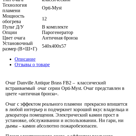
Технология
Opti-Myst
пламени
Мощность
12
обогрева
Пульт Д/У
В комплекте
Опции
Парогенератор
Цвет очага
Античная бронза
Установочный
540х400х57
размер (В×Ш×Г)
Описание
Отзывы о товаре
Очаг Danville Antique Brass FB2 – классический
встраиваемый очаг серии Opti-Myst. Очаг представлен в
цвете «античная бронза».
Очаг с эффектом реального пламени прекрасно впишется
в любой интерьер и подчеркнет хороший вкус владельца и
декоратора помещения. Электрический камин прост в
установке, обслуживании и использовании. Ни гари, ни
дымы – камин абсолютно пожаробезопасен.