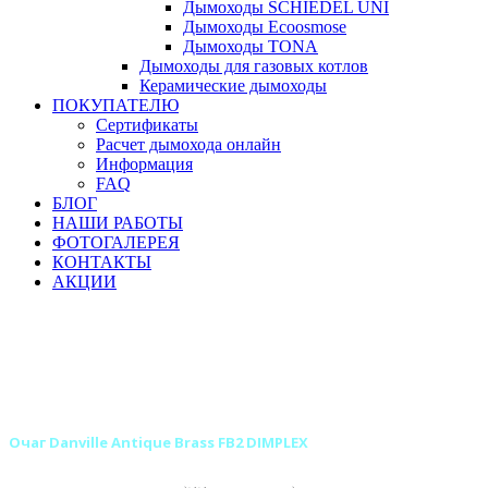
Дымоходы SCHIEDEL UNI
Дымоходы Ecoosmose
Дымоходы TONA
Дымоходы для газовых котлов
Керамические дымоходы
ПОКУПАТЕЛЮ
Сертификаты
Расчет дымохода онлайн
Информация
FAQ
БЛОГ
НАШИ РАБОТЫ
ФОТОГАЛЕРЕЯ
КОНТАКТЫ
АКЦИИ
Главная
Камины
Электрокамины
Очаги для электрокаминов
Классические очаги для электрокаминов
Классические очаги DIMPLEX для электрокаминов
Очаг Danville Antique Brass FB2 DIMPLEX