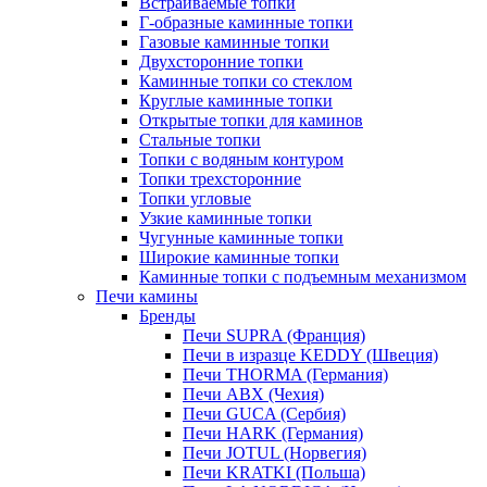
Встраиваемые топки
Г-образные каминные топки
Газовые каминные топки
Двухсторонние топки
Каминные топки со стеклом
Круглые каминные топки
Открытые топки для каминов
Стальные топки
Топки с водяным контуром
Топки трехсторонние
Топки угловые
Узкие каминные топки
Чугунные каминные топки
Широкие каминные топки
Каминные топки с подъемным механизмом
Печи камины
Бренды
Печи SUPRA (Франция)
Печи в изразце KEDDY (Швеция)
Печи THORMA (Германия)
Печи ABX (Чехия)
Печи GUCA (Сербия)
Печи HARK (Германия)
Печи JOTUL (Норвегия)
Печи KRATKI (Польша)