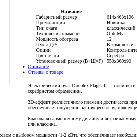
Название
Габаритный размер
614x463x196
Промо-опции
Новинка
Тип очага
классический
Технология пламени
Opti-Myst
Мощность обогрева
12
Пульт Д/У
В комплекте
Опции
Контроль инт
Цвет очага
Серебро
Установочный размер (В×Ш×Г)
550x360х90
Описание
Отзывы о товаре
Электрический очаг Dimplex Flagstaff — новинка в
серебристом обрамлении.
3D-эффект реалистичного пламени достигается при
обеспечивает ощущение настоящего огня, пляшуще
Благодаря гармоничному дизайну и встраиваемому 
или классика.
гревом с выбором мощности (1-2 кВт), что обеспечивает необход