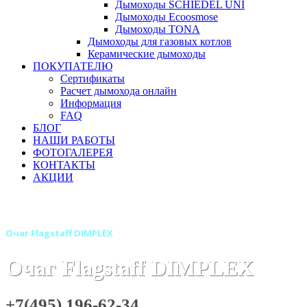
Дымоходы SCHIEDEL UNI
Дымоходы Ecoosmose
Дымоходы TONA
Дымоходы для газовых котлов
Керамические дымоходы
ПОКУПАТЕЛЮ
Сертификаты
Расчет дымохода онлайн
Информация
FAQ
БЛОГ
НАШИ РАБОТЫ
ФОТОГАЛЕРЕЯ
КОНТАКТЫ
АКЦИИ
Главная
Камины
Электрокамины
Очаги для электрок
Очаг Flagstaff DIMPLEX
Очаг Flagstaff DIMPLEX
+7(495) 196-62-34