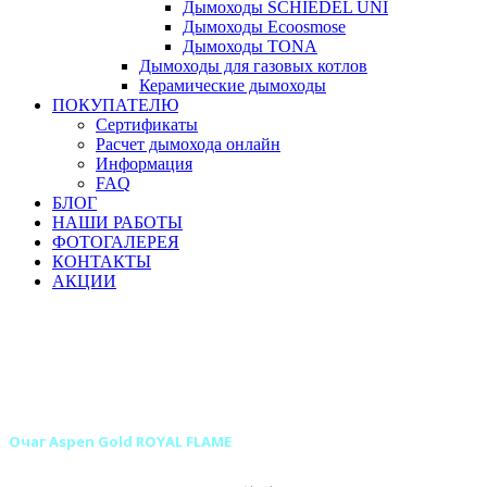
Дымоходы SCHIEDEL UNI
Дымоходы Ecoosmose
Дымоходы TONA
Дымоходы для газовых котлов
Керамические дымоходы
ПОКУПАТЕЛЮ
Сертификаты
Расчет дымохода онлайн
Информация
FAQ
БЛОГ
НАШИ РАБОТЫ
ФОТОГАЛЕРЕЯ
КОНТАКТЫ
АКЦИИ
Главная
Камины
Электрокамины
Очаги для электрокаминов
Классические очаги для электрокаминов
Классические очаги ROYAL FLAME для электрокаминов
Очаг Aspen Gold ROYAL FLAME