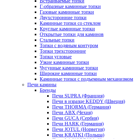
Встраиваемые топки
Г-образные каминные топки
Газовые каминные топки
Двухсторонние топки
Каминные топки со стеклом
Круглые каминные топки
Открытые топки для каминов
Стальные топки
Топки с водяным контуром
Топки трехсторонние
Топки угловые
Узкие каминные топки
Чугунные каминные топки
Широкие каминные топки
Каминные топки с подъемным механизмом
Печи камины
Бренды
Печи SUPRA (Франция)
Печи в изразце KEDDY (Швеция)
Печи THORMA (Германия)
Печи ABX (Чехия)
Печи GUCA (Сербия)
Печи HARK (Германия)
Печи JOTUL (Норвегия)
Печи KRATKI (Польша)