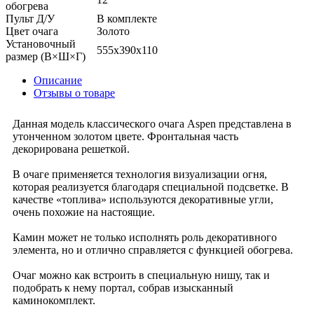
обогрева
Пульт Д/У
В комплекте
Цвет очага
Золото
Установочный
555x390x110
размер (В×Ш×Г)
Описание
Отзывы о товаре
Данная модель классического очага Aspen представлена в
утонченном золотом цвете. Фронтальная часть
декорирована решеткой.
В очаге применяется технология визуализации огня,
которая реализуется благодаря специальной подсветке. В
качестве «топлива» используются декоративные угли,
очень похожие на настоящие.
Камин может не только исполнять роль декоративного
элемента, но и отлично справляется с функцией обогрева.
Очаг можно как встроить в специальную нишу, так и
подобрать к нему портал, собрав изысканный
каминокомплект.