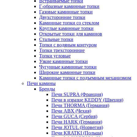
Встраиваемые топки
Г-образные каминные топки
Газовые каминные топки
Двухсторонние топки
Каминные топки со стеклом
Круглые каминные топки
Открытые топки для каминов
Стальные топки
Топки с водяным контуром
Топки трехсторонние
Топки угловые
Узкие каминные топки
Чугунные каминные топки
Широкие каминные топки
Каминные топки с подъемным механизмом
Печи камины
Бренды
Печи SUPRA (Франция)
Печи в изразце KEDDY (Швеция)
Печи THORMA (Германия)
Печи ABX (Чехия)
Печи GUCA (Сербия)
Печи HARK (Германия)
Печи JOTUL (Норвегия)
Печи KRATKI (Польша)