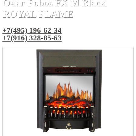
Очаг Fobos FX M Black
ROYAL FLAME
+7(495) 196-62-34
+7(916) 328-85-63