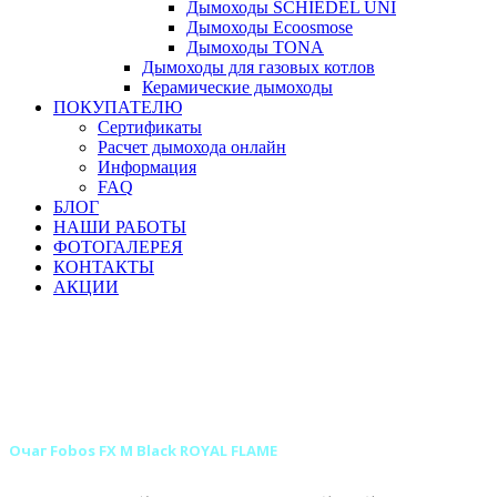
Дымоходы SCHIEDEL UNI
Дымоходы Ecoosmose
Дымоходы TONA
Дымоходы для газовых котлов
Керамические дымоходы
ПОКУПАТЕЛЮ
Сертификаты
Расчет дымохода онлайн
Информация
FAQ
БЛОГ
НАШИ РАБОТЫ
ФОТОГАЛЕРЕЯ
КОНТАКТЫ
АКЦИИ
Главная
Камины
Электрокамины
Очаги для электрокаминов
Классические очаги для электрокаминов
Классические очаги ROYAL FLAME для электрокаминов
Очаг Fobos FX M Black ROYAL FLAME