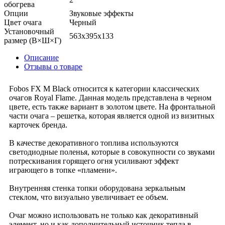
обогрева
Опции
Звуковые эффекты
Цвет очага
Черный
Установочный
563x395x133
размер (В×Ш×Г)
Описание
Отзывы о товаре
Fobos FX M Black относится к категории классических
очагов Royal Flame. Данная модель представлена в черном
цвете, есть также вариант в золотом цвете. На фронтальной
части очага – решетка, которая является одной из визитных
карточек бренда.
В качестве декоративного топлива используются
светодиодные поленья, которые в совокупности со звуками
потрескивания горящего огня усиливают эффект
играющего в топке «пламени».
Внутренняя стенка топки оборудована зеркальным
стеклом, что визуально увеличивает ее объем.
Очаг можно использовать не только как декоративный
элемент, но и как дополнительный источник тепла в