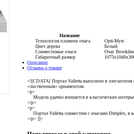
Название
Технология пламени очага
Opti-Myst
Цвет дерева
Белый
Совместимые очаги
Очаг Brooklin
Габаритный размер
1075x1040x30
Описание
Отзывы о товаре
<![CDATA[ Портал Valletta выполнен в элегантном
«лиственным» орнаментом.
<p>
Модель удачно впишется в классические интерь
</p>
<p>
Портал Valletta совместим с очагами Dimplex, в 
</p> ]]>
Популярные в этой категории