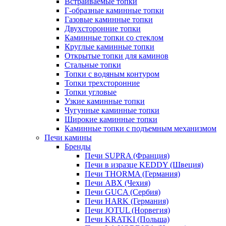
Встраиваемые топки
Г-образные каминные топки
Газовые каминные топки
Двухсторонние топки
Каминные топки со стеклом
Круглые каминные топки
Открытые топки для каминов
Стальные топки
Топки с водяным контуром
Топки трехсторонние
Топки угловые
Узкие каминные топки
Чугунные каминные топки
Широкие каминные топки
Каминные топки с подъемным механизмом
Печи камины
Бренды
Печи SUPRA (Франция)
Печи в изразце KEDDY (Швеция)
Печи THORMA (Германия)
Печи ABX (Чехия)
Печи GUCA (Сербия)
Печи HARK (Германия)
Печи JOTUL (Норвегия)
Печи KRATKI (Польша)