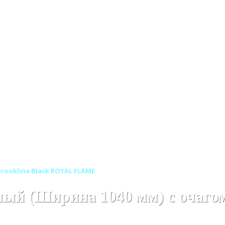
аминов
Линейные очаги для электрокаминов
Линейные о
rookline Black ROYAL FLAME
елый (Ширина 1040 мм) с очаго