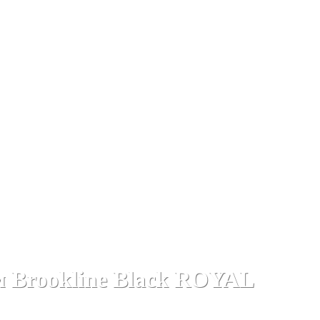
чаги ROYAL FLAME для электрокаминов
м Brookline Black ROYAL