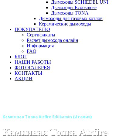
Дымоходы SCHIEDEL UNI
Дымоходы Ecoosmose
Дымоходы TONA
Дымоходы для газовых котлов
Керамические дымоходы
ПОКУПАТЕЛЮ
Сертификаты
Расчет дымохода онлайн
Информация
FAQ
БЛОГ
НАШИ РАБОТЫ
ФОТОГАЛЕРЕЯ
КОНТАКТЫ
АКЦИИ
Главная
Каминные топки
Бренды
Топки EDILKAMIN (Италия)
Каминные топки - моноблоки EDILKAMIN
Каминная Топка Airfire Edilkamin (Италия)
Каминная Топка Airfire