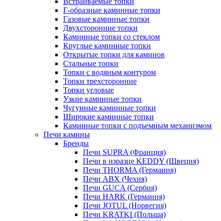
Встраиваемые топки
Г-образные каминные топки
Газовые каминные топки
Двухсторонние топки
Каминные топки со стеклом
Круглые каминные топки
Открытые топки для каминов
Стальные топки
Топки с водяным контуром
Топки трехсторонние
Топки угловые
Узкие каминные топки
Чугунные каминные топки
Широкие каминные топки
Каминные топки с подъемным механизмом
Печи камины
Бренды
Печи SUPRA (Франция)
Печи в изразце KEDDY (Швеция)
Печи THORMA (Германия)
Печи ABX (Чехия)
Печи GUCA (Сербия)
Печи HARK (Германия)
Печи JOTUL (Норвегия)
Печи KRATKI (Польша)