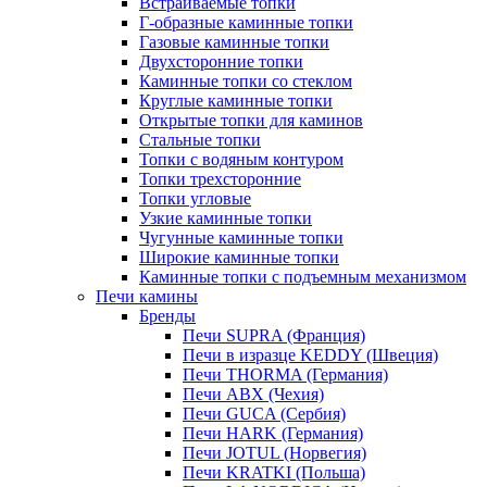
Встраиваемые топки
Г-образные каминные топки
Газовые каминные топки
Двухсторонние топки
Каминные топки со стеклом
Круглые каминные топки
Открытые топки для каминов
Стальные топки
Топки с водяным контуром
Топки трехсторонние
Топки угловые
Узкие каминные топки
Чугунные каминные топки
Широкие каминные топки
Каминные топки с подъемным механизмом
Печи камины
Бренды
Печи SUPRA (Франция)
Печи в изразце KEDDY (Швеция)
Печи THORMA (Германия)
Печи ABX (Чехия)
Печи GUCA (Сербия)
Печи HARK (Германия)
Печи JOTUL (Норвегия)
Печи KRATKI (Польша)