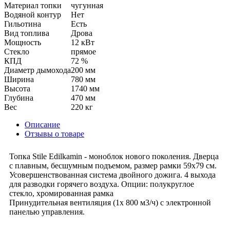
Материал топки
чугунная
Водяной контур
Нет
Гильотина
Есть
Вид топлива
Дрова
Мощность
12 кВт
Стекло
прямое
КПД
72 %
Диаметр дымохода
200 мм
Ширина
780 мм
Высота
1740 мм
Глубина
470 мм
Вес
220 кг
Описание
Отзывы о товаре
Топка Stile Edilkamin - моноблок нового поколения. Дверца
с плавным, бесшумным подъемом, размер рамки 59х79 см.
Усовершенствованная система двойного дожига. 4 выхода
для разводки горячего воздуха. Опции: полукруглое
стекло, хромированная рамка
Принудительная вентиляция (1х 800 м3/ч) с электронной
панелью управления.