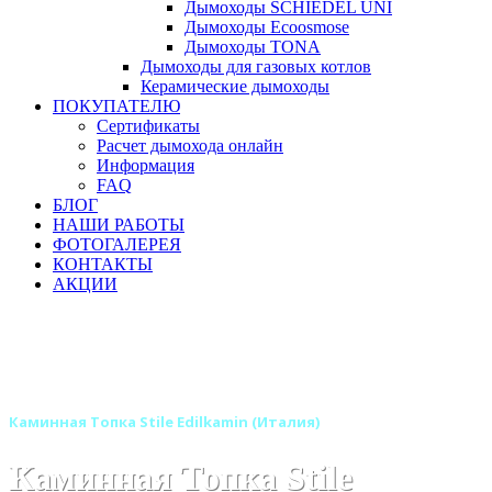
Дымоходы SCHIEDEL UNI
Дымоходы Ecoosmose
Дымоходы TONA
Дымоходы для газовых котлов
Керамические дымоходы
ПОКУПАТЕЛЮ
Сертификаты
Расчет дымохода онлайн
Информация
FAQ
БЛОГ
НАШИ РАБОТЫ
ФОТОГАЛЕРЕЯ
КОНТАКТЫ
АКЦИИ
Главная
Каминные топки
Бренды
Топки EDILKAMIN (Италия)
Каминные топки - моноблоки EDILKAMIN
Каминная Топка Stile Edilkamin (Италия)
Каминная Топка Stile