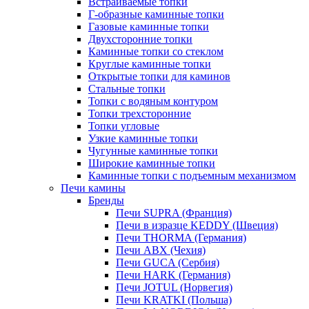
Встраиваемые топки
Г-образные каминные топки
Газовые каминные топки
Двухсторонние топки
Каминные топки со стеклом
Круглые каминные топки
Открытые топки для каминов
Стальные топки
Топки с водяным контуром
Топки трехсторонние
Топки угловые
Узкие каминные топки
Чугунные каминные топки
Широкие каминные топки
Каминные топки с подъемным механизмом
Печи камины
Бренды
Печи SUPRA (Франция)
Печи в изразце KEDDY (Швеция)
Печи THORMA (Германия)
Печи ABX (Чехия)
Печи GUCA (Сербия)
Печи HARK (Германия)
Печи JOTUL (Норвегия)
Печи KRATKI (Польша)