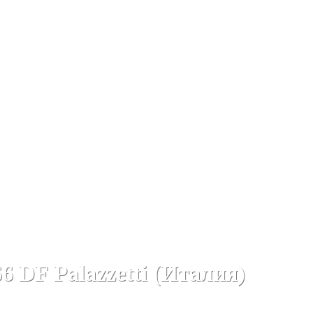
AZZETTI (Италия)
Каминные топки - моноблоки PALAZZETTI 
 DF Palazzetti (Италия)