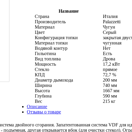
Название
Страна
Италия
Производитель
Palazzetti
Материал
Чугун
Цвет
Серый
Конфигурация топки
закрытая двус
Материал топки
чугунная
Водяной контур
Нет
Гильотина
Есть
Вид топлива
Дрова
Мощность
17,2 кВт
Стекло
прямое
КПД
72,7 %
Диаметр дымохода
200 мм
Ширина
740 мм
Высота
1667 мм
Глубина
590 мм
Вес
215 кг
Описание
Отзывы о товаре
. Система двойного сгорания. Запатентованная система VDF для 
 подъемная, другая открывается вбок (для очистки стекол). Ог