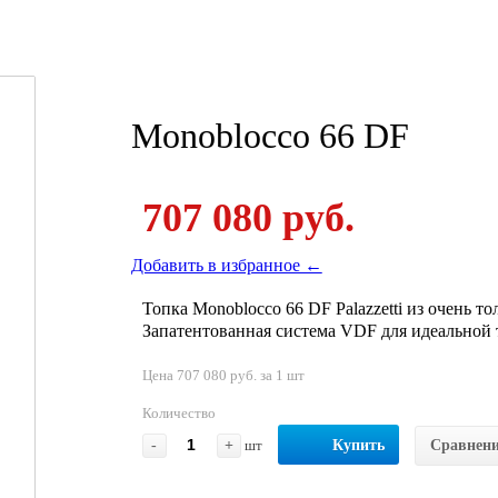
Monoblocco 66 DF
707 080 руб.
Добавить в избранное ←
Топка Monoblocco 66 DF Palazzetti из очень т
Запатентованная система VDF для идеальной 
Цена 707 080 руб. за 1 шт
Количество
-
+
шт
Купить
Сравнен