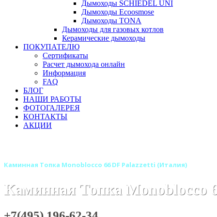
Дымоходы SCHIEDEL UNI
Дымоходы Ecoosmose
Дымоходы TONA
Дымоходы для газовых котлов
Керамические дымоходы
ПОКУПАТЕЛЮ
Сертификаты
Расчет дымохода онлайн
Информация
FAQ
БЛОГ
НАШИ РАБОТЫ
ФОТОГАЛЕРЕЯ
КОНТАКТЫ
АКЦИИ
Главная
Каминные топки
Бренды
Каминные топки PAL
Каминная Топка Monoblocco 66 DF Palazzetti (Италия)
Каминная Топка Monoblocco 66
+7(495) 196-62-34