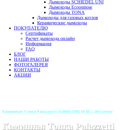
Дымоходы SCHIEDEL UNI
Дымоходы Ecoosmose
Дымоходы TONA
Дымоходы для газовых котлов
Керамические дымоходы
ПОКУПАТЕЛЮ
Сертификаты
Расчет дымохода онлайн
Информация
FAQ
БЛОГ
НАШИ РАБОТЫ
ФОТОГАЛЕРЕЯ
КОНТАКТЫ
АКЦИИ
Главная
Каминные топки
Бренды
Каминные топки PALAZZETTI (Италия)
Каминные топки - моноблоки PALAZZETTI (Италия)
Каминная Топка Palazzetti SUNNY FIRE 50 3D L (Италия)
Каминная Топка Palazzetti