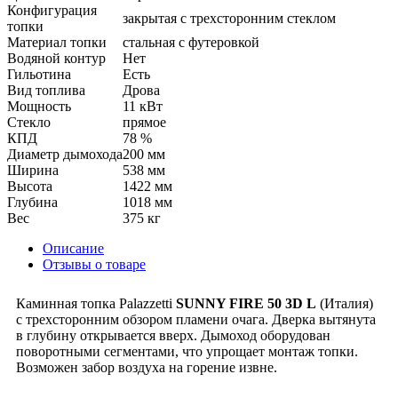
Конфигурация
закрытая с трехсторонним стеклом
топки
Материал топки
стальная с футеровкой
Водяной контур
Нет
Гильотина
Есть
Вид топлива
Дрова
Мощность
11 кВт
Стекло
прямое
КПД
78 %
Диаметр дымохода
200 мм
Ширина
538 мм
Высота
1422 мм
Глубина
1018 мм
Вес
375 кг
Описание
Отзывы о товаре
Каминная топка Palazzetti
SUNNY FIRE 50 3D L
(Италия)
с трехсторонним обзором пламени очага. Дверка вытянута
в глубину открывается вверх. Дымоход оборудован
поворотными сегментами, что упрощает монтаж топки.
Возможен забор воздуха на горение извне.