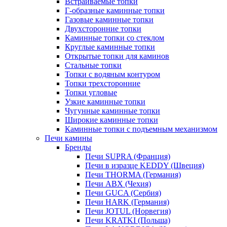
Встраиваемые топки
Г-образные каминные топки
Газовые каминные топки
Двухсторонние топки
Каминные топки со стеклом
Круглые каминные топки
Открытые топки для каминов
Стальные топки
Топки с водяным контуром
Топки трехсторонние
Топки угловые
Узкие каминные топки
Чугунные каминные топки
Широкие каминные топки
Каминные топки с подъемным механизмом
Печи камины
Бренды
Печи SUPRA (Франция)
Печи в изразце KEDDY (Швеция)
Печи THORMA (Германия)
Печи ABX (Чехия)
Печи GUCA (Сербия)
Печи HARK (Германия)
Печи JOTUL (Норвегия)
Печи KRATKI (Польша)