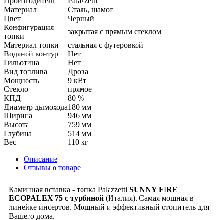
Производитель
Palazzetti
Материал
Сталь, шамот
Цвет
Черный
Конфигурация
закрытая с прямым стеклом
топки
Материал топки
стальная с футеровкой
Водяной контур
Нет
Гильотина
Нет
Вид топлива
Дрова
Мощность
9 кВт
Стекло
прямое
КПД
80 %
Диаметр дымохода
180 мм
Ширина
946 мм
Высота
759 мм
Глубина
514 мм
Вес
110 кг
Описание
Отзывы о товаре
Каминная вставка - топка Palazzetti
SUNNY FIRE
ECOPALEX 75 с турбиной
(Италия). Самая мощная в
линейке инсертов. Мощный и эффективный отопитель для
Вашего дома.