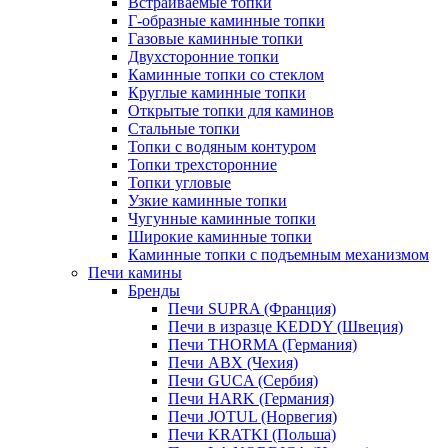
Встраиваемые топки
Г-образные каминные топки
Газовые каминные топки
Двухсторонние топки
Каминные топки со стеклом
Круглые каминные топки
Открытые топки для каминов
Стальные топки
Топки с водяным контуром
Топки трехсторонние
Топки угловые
Узкие каминные топки
Чугунные каминные топки
Широкие каминные топки
Каминные топки с подъемным механизмом
Печи камины
Бренды
Печи SUPRA (Франция)
Печи в изразце KEDDY (Швеция)
Печи THORMA (Германия)
Печи ABX (Чехия)
Печи GUCA (Сербия)
Печи HARK (Германия)
Печи JOTUL (Норвегия)
Печи KRATKI (Польша)