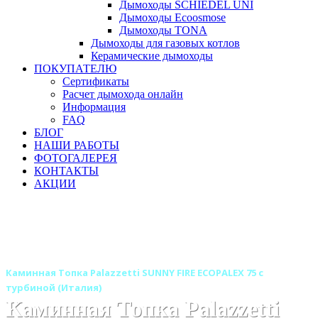
Дымоходы SCHIEDEL UNI
Дымоходы Ecoosmose
Дымоходы TONA
Дымоходы для газовых котлов
Керамические дымоходы
ПОКУПАТЕЛЮ
Сертификаты
Расчет дымохода онлайн
Информация
FAQ
БЛОГ
НАШИ РАБОТЫ
ФОТОГАЛЕРЕЯ
КОНТАКТЫ
АКЦИИ
Главная
Каминные топки
Бренды
Каминные топки PALAZZETTI (Италия)
Каминные топки - моноблоки PALAZZETTI (Италия)
Каминная Топка Palazzetti SUNNY FIRE ECOPALEX 75 с
турбиной (Италия)
Каминная Топка Palazzetti