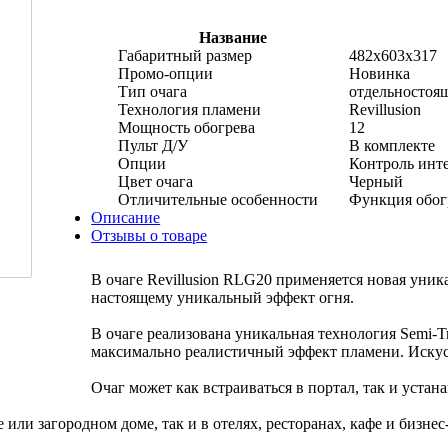
Название
Габаритный размер
482x603x317
Промо-опции
Новинка
Тип очага
отдельностоя
Технология пламени
Revillusion
Мощность обогрева
12
Пульт Д/У
В комплекте
Опции
Контроль инт
Цвет очага
Черный
Отличительные особенности
Функция обог
Описание
Отзывы о товаре
В очаге Revillusion RLG20 применяется новая уника
настоящему уникальный эффект огня.
В очаге реализована уникальная технология Semi-Tr
максимально реалистичный эффект пламени. Искус
Очаг может как встраиваться в портал, так и устан
или загородном доме, так и в отелях, ресторанах, кафе и бизнес