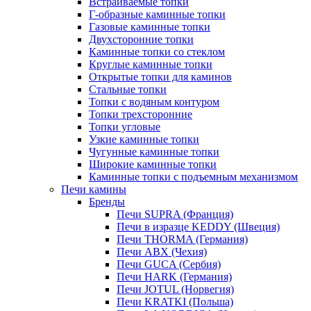
Встраиваемые топки
Г-образные каминные топки
Газовые каминные топки
Двухсторонние топки
Каминные топки со стеклом
Круглые каминные топки
Открытые топки для каминов
Стальные топки
Топки с водяным контуром
Топки трехсторонние
Топки угловые
Узкие каминные топки
Чугунные каминные топки
Широкие каминные топки
Каминные топки с подъемным механизмом
Печи камины
Бренды
Печи SUPRA (Франция)
Печи в изразце KEDDY (Швеция)
Печи THORMA (Германия)
Печи ABX (Чехия)
Печи GUCA (Сербия)
Печи HARK (Германия)
Печи JOTUL (Норвегия)
Печи KRATKI (Польша)