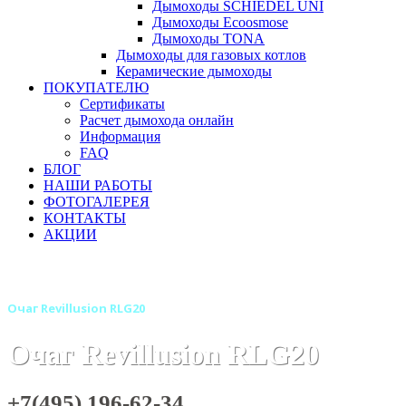
Дымоходы SCHIEDEL UNI
Дымоходы Ecoosmose
Дымоходы TONA
Дымоходы для газовых котлов
Керамические дымоходы
ПОКУПАТЕЛЮ
Сертификаты
Расчет дымохода онлайн
Информация
FAQ
БЛОГ
НАШИ РАБОТЫ
ФОТОГАЛЕРЕЯ
КОНТАКТЫ
АКЦИИ
Главная
Камины
Электрокамины
Очаги для электрок
Очаг Revillusion RLG20
Очаг Revillusion RLG20
+7(495) 196-62-34