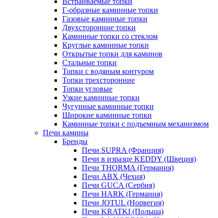
Встраиваемые топки
Г-образные каминные топки
Газовые каминные топки
Двухсторонние топки
Каминные топки со стеклом
Круглые каминные топки
Открытые топки для каминов
Стальные топки
Топки с водяным контуром
Топки трехсторонние
Топки угловые
Узкие каминные топки
Чугунные каминные топки
Широкие каминные топки
Каминные топки с подъемным механизмом
Печи камины
Бренды
Печи SUPRA (Франция)
Печи в изразце KEDDY (Швеция)
Печи THORMA (Германия)
Печи ABX (Чехия)
Печи GUCA (Сербия)
Печи HARK (Германия)
Печи JOTUL (Норвегия)
Печи KRATKI (Польша)