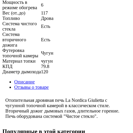
Мощность в
6
режиме обогрева
Вес (от..до)
117
Топливо
Дрова
Система чистого
Есть
стекла
Система
вторичного
Есть
дожига
Футеровка
Чугун
топочной камеры
Материал топки
чугун
КПД
79.8
Диаметр дымохода
120
Описание
Отзывы о товаре
Отопительная дровяная печь La Nordica Giulietta с
чугунной топочной камерой в классическом стиле.
Вторичный дожиг дымовых газов, длительное горение.
Печь оборудована системой "Чистое стекло".
Популярные в этой категории