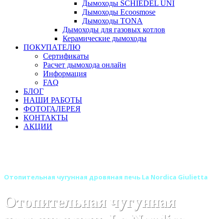
Дымоходы SCHIEDEL UNI
Дымоходы Ecoosmose
Дымоходы TONA
Дымоходы для газовых котлов
Керамические дымоходы
ПОКУПАТЕЛЮ
Сертификаты
Расчет дымохода онлайн
Информация
FAQ
БЛОГ
НАШИ РАБОТЫ
ФОТОГАЛЕРЕЯ
КОНТАКТЫ
АКЦИИ
Главная
Печи камины
Бренды
Отопительные и отопительно-варочные печи La Nordica
(Италия)
Отопительная чугунная дровяная печь La Nordica Giulietta
Отопительная чугунная