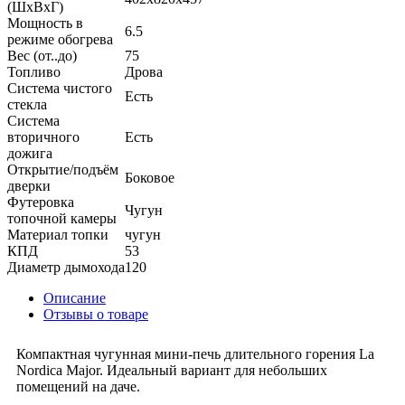
(ШхВхГ)
Мощность в
6.5
режиме обогрева
Вес (от..до)
75
Топливо
Дрова
Система чистого
Есть
стекла
Система
вторичного
Есть
дожига
Открытие/подъём
Боковое
дверки
Футеровка
Чугун
топочной камеры
Материал топки
чугун
КПД
53
Диаметр дымохода
120
Описание
Отзывы о товаре
Компактная чугунная мини-печь длительного горения La
Nordica Major. Идеальный вариант для небольших
помещений на даче.