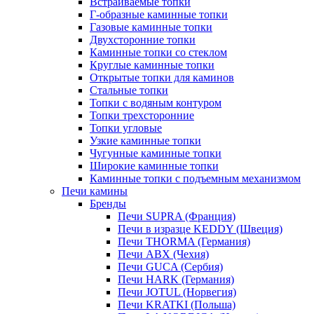
Встраиваемые топки
Г-образные каминные топки
Газовые каминные топки
Двухсторонние топки
Каминные топки со стеклом
Круглые каминные топки
Открытые топки для каминов
Стальные топки
Топки с водяным контуром
Топки трехсторонние
Топки угловые
Узкие каминные топки
Чугунные каминные топки
Широкие каминные топки
Каминные топки с подъемным механизмом
Печи камины
Бренды
Печи SUPRA (Франция)
Печи в изразце KEDDY (Швеция)
Печи THORMA (Германия)
Печи ABX (Чехия)
Печи GUCA (Сербия)
Печи HARK (Германия)
Печи JOTUL (Норвегия)
Печи KRATKI (Польша)