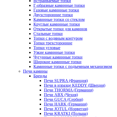
Встраиваемые топки
Г-образные каминные топки
Газовые каминные топки
Двухсторонние топки
Каминные топки со стеклом
Круглые каминные топки
Открытые топки для каминов
Стальные топки
Топки с водяным контуром
Топки трехсторонние
Топки угловые
Узкие каминные топки
Чугунные каминные топки
Широкие каминные топки
Каминные топки с подъемным механизмом
Печи камины
Бренды
Печи SUPRA (Франция)
Печи в изразце KEDDY (Швеция)
Печи THORMA (Германия)
Печи ABX (Чехия)
Печи GUCA (Сербия)
Печи HARK (Германия)
Печи JOTUL (Норвегия)
Печи KRATKI (Польша)