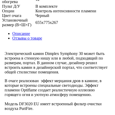
обогрева
Пульт Д/У
В комплекте
Опции
Контроль интенсивности пламени
Цвет очага
Черный
Установочный
655х775х267
размер (В×Ш×Г)
Описание
Отзывы о товаре
Электрический камин Dimplex Symphony 30 может быть
встроена в стенную нишу или в любой, подходящий по
размерам, портал. В данном случае, дизайнер решил
встроить камин в дизайнерский портал, что соответствует
общей стилистике помещения.
В очаге реализован эффект мерцания дров в камине, в
которые встроены специальные светодиоды. Эффект
пламени Optiflame создает реалистичную иллюзию
горящего огня и уютную атмосферу помещению.
Модель DF3020 EU имеет встроенный фильтр очистки
воздуха PuriFire.