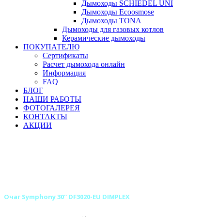
Дымоходы SCHIEDEL UNI
Дымоходы Ecoosmose
Дымоходы TONA
Дымоходы для газовых котлов
Керамические дымоходы
ПОКУПАТЕЛЮ
Сертификаты
Расчет дымохода онлайн
Информация
FAQ
БЛОГ
НАШИ РАБОТЫ
ФОТОГАЛЕРЕЯ
КОНТАКТЫ
АКЦИИ
Главная
Камины
Электрокамины
Очаги для электрокаминов
Широкие очаги для электрокаминов
Широкие очаги DIMPLEX для электрокаминов
Очаг Symphony 30'' DF3020-EU DIMPLEX