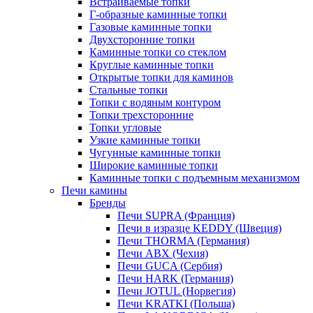
Встраиваемые топки
Г-образные каминные топки
Газовые каминные топки
Двухсторонние топки
Каминные топки со стеклом
Круглые каминные топки
Открытые топки для каминов
Стальные топки
Топки с водяным контуром
Топки трехсторонние
Топки угловые
Узкие каминные топки
Чугунные каминные топки
Широкие каминные топки
Каминные топки с подъемным механизмом
Печи камины
Бренды
Печи SUPRA (Франция)
Печи в изразце KEDDY (Швеция)
Печи THORMA (Германия)
Печи ABX (Чехия)
Печи GUCA (Сербия)
Печи HARK (Германия)
Печи JOTUL (Норвегия)
Печи KRATKI (Польша)