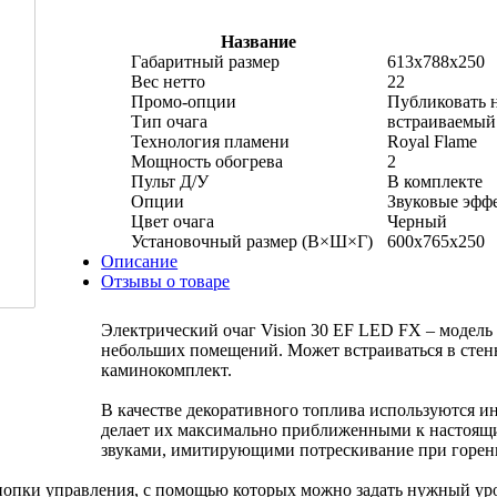
Название
Габаритный размер
613x788x250
Вес нетто
22
Промо-опции
Публиковать н
Тип очага
встраиваемый
Технология пламени
Royal Flame
Мощность обогрева
2
Пульт Д/У
В комплекте
Опции
Звуковые эфф
Цвет очага
Черный
Установочный размер (В×Ш×Г)
600х765х250
Описание
Отзывы о товаре
Электрический очаг Vision 30 EF LED FX – модель
небольших помещений. Может встраиваться в стен
каминокомплект.
В качестве декоративного топлива используются и
делает их максимально приближенными к настоящи
звуками, имитирующими потрескивание при горен
нопки управления, с помощью которых можно задать нужный ур