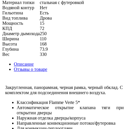
Материал топки
стальная с футеровкой
Водяной контур
Нет
Гильотина
Есть
Вид топлива
Дрова
Мощность
15
КПД
72
Диаметр дымохода
250
Ширина
110
Высота
168
Глубина
73.9
Вес
330
Описание
Отзывы о товаре
Закругленная, панорамная, черная рамка, черный обклад. С
комплектом для подсоединения внешнего воздуха.
Классификация Flamme Verte 5*
Автоматическое открытие клапана тяги при
открытии дверцы
Наружная отделка дверцы/корпуса
Направленные конвекционные потоки/футеровка
Для конвекции-теплоотдачи