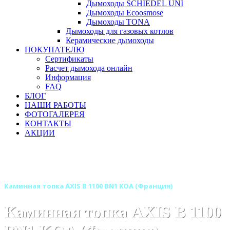
Дымоходы SCHIEDEL UNI
Дымоходы Ecoosmose
Дымоходы TONA
Дымоходы для газовых котлов
Керамические дымоходы
ПОКУПАТЕЛЮ
Сертификаты
Расчет дымохода онлайн
Информация
FAQ
БЛОГ
НАШИ РАБОТЫ
ФОТОГАЛЕРЕЯ
КОНТАКТЫ
АКЦИИ
Главная
Каминные топки
Бренды
Каминные топки AXIS (Аксис) Франция
Каминная топка AXIS B 1100 BN1 KOA (Франция)
Каминная топка AXIS B 1100