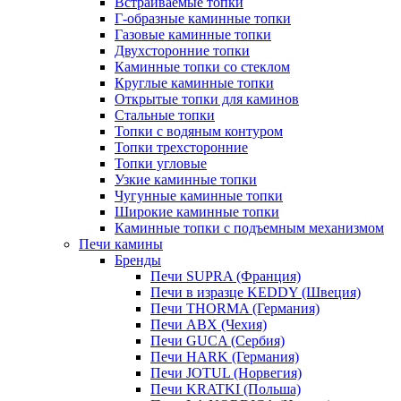
Встраиваемые топки
Г-образные каминные топки
Газовые каминные топки
Двухсторонние топки
Каминные топки со стеклом
Круглые каминные топки
Открытые топки для каминов
Стальные топки
Топки с водяным контуром
Топки трехсторонние
Топки угловые
Узкие каминные топки
Чугунные каминные топки
Широкие каминные топки
Каминные топки с подъемным механизмом
Печи камины
Бренды
Печи SUPRA (Франция)
Печи в изразце KEDDY (Швеция)
Печи THORMA (Германия)
Печи ABX (Чехия)
Печи GUCA (Сербия)
Печи HARK (Германия)
Печи JOTUL (Норвегия)
Печи KRATKI (Польша)