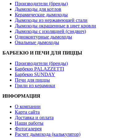
Производители (бренды)
Дымоходы для котлов
Керамические дымоходы
Дымоходы из нержавеющей стали
Дымоходы окрашенные в цвет кровли
Дымоходы с изоляцией (сэндвич)
Одноконтурные дымоходы
Овальные дымоходы
БАРБЕКЮ И ПЕЧИ ДЛЯ ПИЦЦЫ
Производители (бренды)
Барбекю PALAZZETTI
Барбекю SUNDAY
Печи для пиццы
Грили из керамики
ИНФОРМАЦИЯ
О компании
Карта сайта
Доставка и оплата
Наши работы
Фотогалерея
Расчет дымохода (калькулятор)