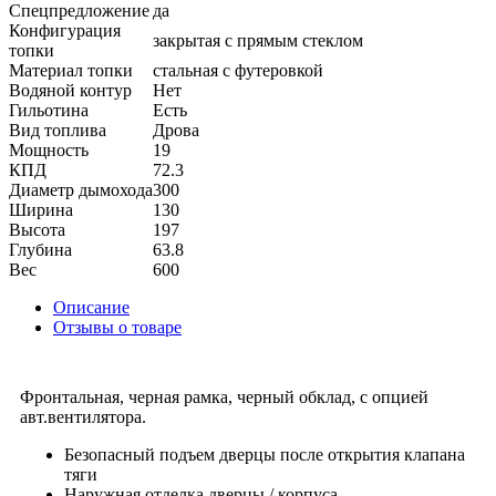
Спецпредложение
да
Конфигурация
закрытая с прямым стеклом
топки
Материал топки
стальная с футеровкой
Водяной контур
Нет
Гильотина
Есть
Вид топлива
Дрова
Мощность
19
КПД
72.3
Диаметр дымохода
300
Ширина
130
Высота
197
Глубина
63.8
Вес
600
Описание
Отзывы о товаре
Фронтальная, черная рамка, черный обклад, с опцией
авт.вентилятора.
Безопасный подъем дверцы после открытия клапана
тяги
Наружная отделка дверцы / корпуса