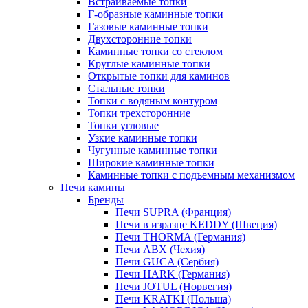
Встраиваемые топки
Г-образные каминные топки
Газовые каминные топки
Двухсторонние топки
Каминные топки со стеклом
Круглые каминные топки
Открытые топки для каминов
Стальные топки
Топки с водяным контуром
Топки трехсторонние
Топки угловые
Узкие каминные топки
Чугунные каминные топки
Широкие каминные топки
Каминные топки с подъемным механизмом
Печи камины
Бренды
Печи SUPRA (Франция)
Печи в изразце KEDDY (Швеция)
Печи THORMA (Германия)
Печи ABX (Чехия)
Печи GUCA (Сербия)
Печи HARK (Германия)
Печи JOTUL (Норвегия)
Печи KRATKI (Польша)