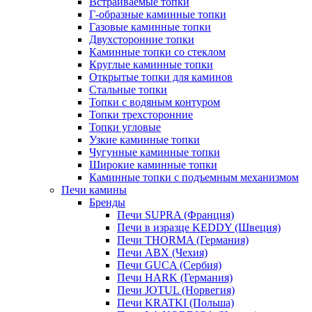
Встраиваемые топки
Г-образные каминные топки
Газовые каминные топки
Двухсторонние топки
Каминные топки со стеклом
Круглые каминные топки
Открытые топки для каминов
Стальные топки
Топки с водяным контуром
Топки трехсторонние
Топки угловые
Узкие каминные топки
Чугунные каминные топки
Широкие каминные топки
Каминные топки с подъемным механизмом
Печи камины
Бренды
Печи SUPRA (Франция)
Печи в изразце KEDDY (Швеция)
Печи THORMA (Германия)
Печи ABX (Чехия)
Печи GUCA (Сербия)
Печи HARK (Германия)
Печи JOTUL (Норвегия)
Печи KRATKI (Польша)