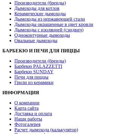
Производители (бренды)
Дымоходы для котлов
Керамические дымоходы
Дымоходы из нержавеющей стали
Дымоходы окрашенные в цвет кровли
Дымоходы с изоляцией (сэндвич)
Одноконтурные дымоходы
Овальные дымоходы
БАРБЕКЮ И ПЕЧИ ДЛЯ ПИЦЦЫ
Производители (бренды)
Барбекю PALAZZETTI
Барбекю SUNDAY
Печи для пиццы
Грили из керамики
ИНФОРМАЦИЯ
О компании
Карта сайта
Доставка и оплата
Наши работы
Фотогалерея
Расчет дымохода (калькулятор)