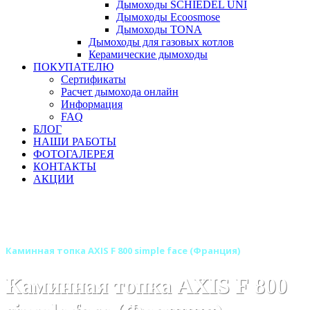
Дымоходы SCHIEDEL UNI
Дымоходы Ecoosmose
Дымоходы TONA
Дымоходы для газовых котлов
Керамические дымоходы
ПОКУПАТЕЛЮ
Сертификаты
Расчет дымохода онлайн
Информация
FAQ
БЛОГ
НАШИ РАБОТЫ
ФОТОГАЛЕРЕЯ
КОНТАКТЫ
АКЦИИ
Главная
Каминные топки
Бренды
Каминные топки AXIS (Аксис) Франция
Каминная топка AXIS F 800 simple face (Франция)
Каминная топка AXIS F 800