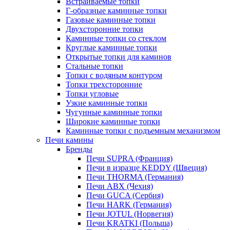
Встраиваемые топки
Г-образные каминные топки
Газовые каминные топки
Двухсторонние топки
Каминные топки со стеклом
Круглые каминные топки
Открытые топки для каминов
Стальные топки
Топки с водяным контуром
Топки трехсторонние
Топки угловые
Узкие каминные топки
Чугунные каминные топки
Широкие каминные топки
Каминные топки с подъемным механизмом
Печи камины
Бренды
Печи SUPRA (Франция)
Печи в изразце KEDDY (Швеция)
Печи THORMA (Германия)
Печи ABX (Чехия)
Печи GUCA (Сербия)
Печи HARK (Германия)
Печи JOTUL (Норвегия)
Печи KRATKI (Польша)