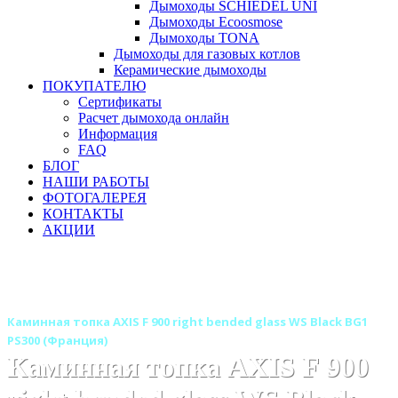
Дымоходы SCHIEDEL UNI
Дымоходы Ecoosmose
Дымоходы TONA
Дымоходы для газовых котлов
Керамические дымоходы
ПОКУПАТЕЛЮ
Сертификаты
Расчет дымохода онлайн
Информация
FAQ
БЛОГ
НАШИ РАБОТЫ
ФОТОГАЛЕРЕЯ
КОНТАКТЫ
АКЦИИ
Главная
Каминные топки
Бренды
Каминные топки AXIS (Аксис) Франция
Каминная топка AXIS F 900 right bended glass WS Black BG1
PS300 (Франция)
Каминная топка AXIS F 900