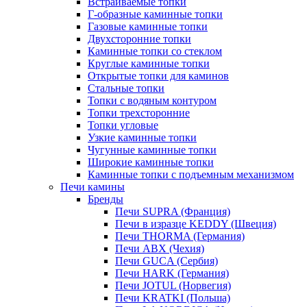
Встраиваемые топки
Г-образные каминные топки
Газовые каминные топки
Двухсторонние топки
Каминные топки со стеклом
Круглые каминные топки
Открытые топки для каминов
Стальные топки
Топки с водяным контуром
Топки трехсторонние
Топки угловые
Узкие каминные топки
Чугунные каминные топки
Широкие каминные топки
Каминные топки с подъемным механизмом
Печи камины
Бренды
Печи SUPRA (Франция)
Печи в изразце KEDDY (Швеция)
Печи THORMA (Германия)
Печи ABX (Чехия)
Печи GUCA (Сербия)
Печи HARK (Германия)
Печи JOTUL (Норвегия)
Печи KRATKI (Польша)