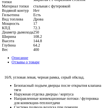
топки
Материал топки
стальная с футеровкой
Водяной контур
Нет
Гильотина
Есть
Вид топлива
Дрова
Мощность
17
КПД
72.3
Диаметр дымохода
250
Ширина
108.2
Высота
144.8
Глубина
64.2
Вес
400
Описание
Отзывы о товаре
16/9, угловая левая, черная рамка, серый обклад.
Безопасный подъем дверцы после открытия клапана
тяги
Наружная отделка дверцы / корпуса
Направленные конвекционные потоки / футеровка
для конвекции-теплоотдачи
Система подвода воздуха при помощи