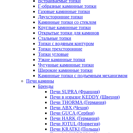
Встраиваемые топки
Г-образные каминные топки
Газовые каминные топки
Двухсторонние топки
Каминные топки со стеклом
Круглые каминные топки
Открытые топки для каминов
Стальные топки
Топки с водяным контуром
Топки трехсторонние
Топки угловые
Узкие каминные топки
Чугунные каминные топки
Широкие каминные топки
Каминные топки с подъемным механизмом
Печи камины
Бренды
Печи SUPRA (Франция)
Печи в изразце KEDDY (Швеция)
Печи THORMA (Германия)
Печи ABX (Чехия)
Печи GUCA (Сербия)
Печи HARK (Германия)
Печи JOTUL (Норвегия)
Печи KRATKI (Польша)