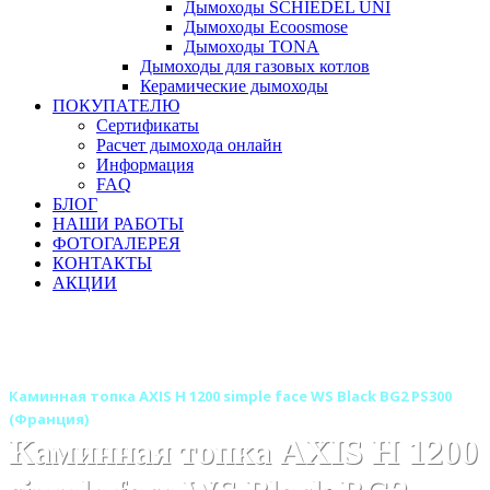
Дымоходы SCHIEDEL UNI
Дымоходы Ecoosmose
Дымоходы TONA
Дымоходы для газовых котлов
Керамические дымоходы
ПОКУПАТЕЛЮ
Сертификаты
Расчет дымохода онлайн
Информация
FAQ
БЛОГ
НАШИ РАБОТЫ
ФОТОГАЛЕРЕЯ
КОНТАКТЫ
АКЦИИ
Главная
Каминные топки
Бренды
Каминные топки AXIS (Аксис) Франция
Каминная топка AXIS H 1200 simple face WS Black BG2 PS300
(Франция)
Каминная топка AXIS H 1200