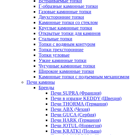
Встраиваемые топки
Г-образные каминные топки
Газовые каминные топки
Двухсторонние топки
Каминные топки со стеклом
Круглые каминные топки
Открытые топки для каминов
Стальные топки
Топки с водяным контуром
Топки трехсторонние
Топки угловые
Узкие каминные топки
Чугунные каминные топки
Широкие каминные топки
Каминные топки с подъемным механизмом
Печи камины
Бренды
Печи SUPRA (Франция)
Печи в изразце KEDDY (Швеция)
Печи THORMA (Германия)
Печи ABX (Чехия)
Печи GUCA (Сербия)
Печи HARK (Германия)
Печи JOTUL (Норвегия)
Печи KRATKI (Польша)