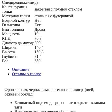
Спецпредложение
да
Конфигурация
закрытая с прямым стеклом
топки
Материал топки
стальная с футеровкой
Водяной контур
Нет
Гильотина
Есть
Вид топлива
Дрова
Мощность
19
КПД
76.3
Диаметр дымохода
300
Ширина
140.4
Высота
159.8
Глубина
71.4
Вес
650
Описание
Отзывы о товаре
Фронтальная, черная рамка, стекло с шелкографией,
бежевый обклад.
Безопасный подъем дверцы после открытия клапана
тяги
Наружная отделка дверцы / корпуса