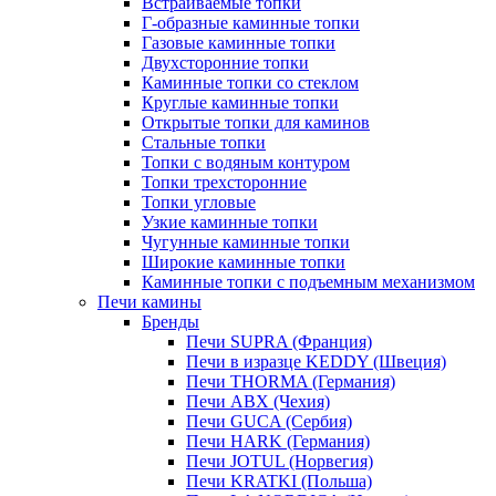
Встраиваемые топки
Г-образные каминные топки
Газовые каминные топки
Двухсторонние топки
Каминные топки со стеклом
Круглые каминные топки
Открытые топки для каминов
Стальные топки
Топки с водяным контуром
Топки трехсторонние
Топки угловые
Узкие каминные топки
Чугунные каминные топки
Широкие каминные топки
Каминные топки с подъемным механизмом
Печи камины
Бренды
Печи SUPRA (Франция)
Печи в изразце KEDDY (Швеция)
Печи THORMA (Германия)
Печи ABX (Чехия)
Печи GUCA (Сербия)
Печи HARK (Германия)
Печи JOTUL (Норвегия)
Печи KRATKI (Польша)