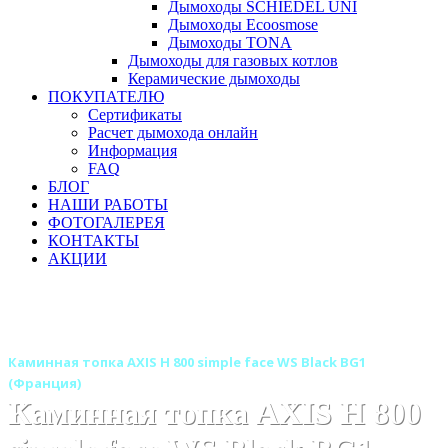
Дымоходы SCHIEDEL UNI
Дымоходы Ecoosmose
Дымоходы TONA
Дымоходы для газовых котлов
Керамические дымоходы
ПОКУПАТЕЛЮ
Сертификаты
Расчет дымохода онлайн
Информация
FAQ
БЛОГ
НАШИ РАБОТЫ
ФОТОГАЛЕРЕЯ
КОНТАКТЫ
АКЦИИ
Главная
Каминные топки
Бренды
Каминные топки AXIS (Аксис) Франция
Каминная топка AXIS H 800 simple face WS Black BG1
(Франция)
Каминная топка AXIS H 800