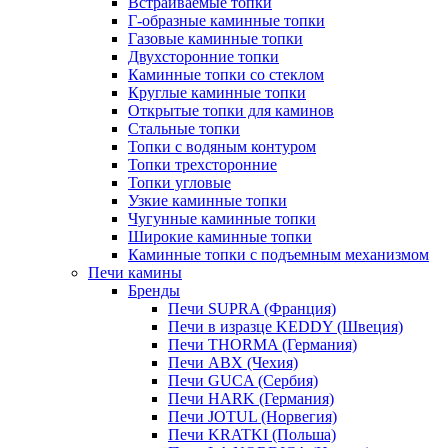
Встраиваемые топки
Г-образные каминные топки
Газовые каминные топки
Двухсторонние топки
Каминные топки со стеклом
Круглые каминные топки
Открытые топки для каминов
Стальные топки
Топки с водяным контуром
Топки трехсторонние
Топки угловые
Узкие каминные топки
Чугунные каминные топки
Широкие каминные топки
Каминные топки с подъемным механизмом
Печи камины
Бренды
Печи SUPRA (Франция)
Печи в изразце KEDDY (Швеция)
Печи THORMA (Германия)
Печи ABX (Чехия)
Печи GUCA (Сербия)
Печи HARK (Германия)
Печи JOTUL (Норвегия)
Печи KRATKI (Польша)