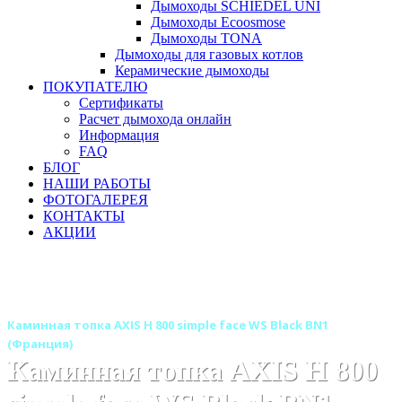
Дымоходы SCHIEDEL UNI
Дымоходы Ecoosmose
Дымоходы TONA
Дымоходы для газовых котлов
Керамические дымоходы
ПОКУПАТЕЛЮ
Сертификаты
Расчет дымохода онлайн
Информация
FAQ
БЛОГ
НАШИ РАБОТЫ
ФОТОГАЛЕРЕЯ
КОНТАКТЫ
АКЦИИ
Главная
Каминные топки
Бренды
Каминные топки AXIS (Аксис) Франция
Каминная топка AXIS H 800 simple face WS Black BN1
(Франция)
Каминная топка AXIS H 800