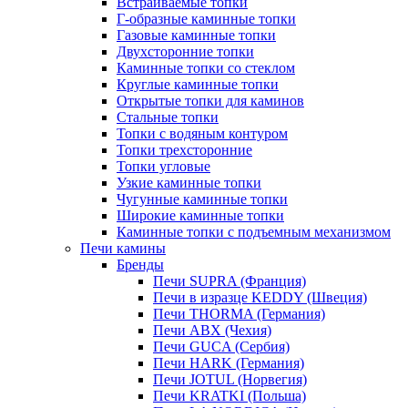
Встраиваемые топки
Г-образные каминные топки
Газовые каминные топки
Двухсторонние топки
Каминные топки со стеклом
Круглые каминные топки
Открытые топки для каминов
Стальные топки
Топки с водяным контуром
Топки трехсторонние
Топки угловые
Узкие каминные топки
Чугунные каминные топки
Широкие каминные топки
Каминные топки с подъемным механизмом
Печи камины
Бренды
Печи SUPRA (Франция)
Печи в изразце KEDDY (Швеция)
Печи THORMA (Германия)
Печи ABX (Чехия)
Печи GUCA (Сербия)
Печи HARK (Германия)
Печи JOTUL (Норвегия)
Печи KRATKI (Польша)