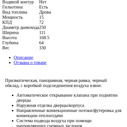
Водяной контур
Нет
Гильотина
Есть
Вид топлива
Дрова
Мощность
15
КПД
72
Диаметр дымохода
250
Ширина
111
Высота
168.5
Глубина
64
Вес
330
Описание
Отзывы о товаре
Призматическая, панорамная, черная рамка, черный
обклад, с коробкой подсоединения воздуха извне.
Автоматическое открывание клапана при поднятии
дверцы
Наружная отделка дверцы/корпуса
Направленные конвекционные потоки/футеровка для
конвекции-теплоотдачи
Система подвода воздуха при помощи
направляющих съемных заслонок