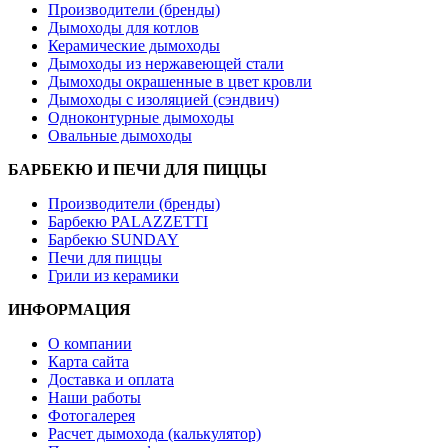
Производители (бренды)
Дымоходы для котлов
Керамические дымоходы
Дымоходы из нержавеющей стали
Дымоходы окрашенные в цвет кровли
Дымоходы с изоляцией (сэндвич)
Одноконтурные дымоходы
Овальные дымоходы
БАРБЕКЮ И ПЕЧИ ДЛЯ ПИЦЦЫ
Производители (бренды)
Барбекю PALAZZETTI
Барбекю SUNDAY
Печи для пиццы
Грили из керамики
ИНФОРМАЦИЯ
О компании
Карта сайта
Доставка и оплата
Наши работы
Фотогалерея
Расчет дымохода (калькулятор)