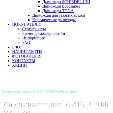
Дымоходы SCHIEDEL UNI
Дымоходы Ecoosmose
Дымоходы TONA
Дымоходы для газовых котлов
Керамические дымоходы
ПОКУПАТЕЛЮ
Сертификаты
Расчет дымохода онлайн
Информация
FAQ
БЛОГ
НАШИ РАБОТЫ
ФОТОГАЛЕРЕЯ
КОНТАКТЫ
АКЦИИ
Главная
Каминные топки
Бренды
Каминные топки AXIS (Аксис) Франция
Каминная топка AXIS P 1100 KOA (Франция)
Каминная топка AXIS P 1100