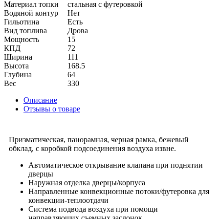
Материал топки
стальная с футеровкой
Водяной контур
Нет
Гильотина
Есть
Вид топлива
Дрова
Мощность
15
КПД
72
Ширина
111
Высота
168.5
Глубина
64
Вес
330
Описание
Отзывы о товаре
Призматическая, панорамная, черная рамка, бежевый
обклад, с коробкой подсоединения воздуха извне.
Автоматическое открывание клапана при поднятии
дверцы
Наружная отделка дверцы/корпуса
Направленные конвекционные потоки/футеровка для
конвекции-теплоотдачи
Система подвода воздуха при помощи
направляющих съемных заслонок