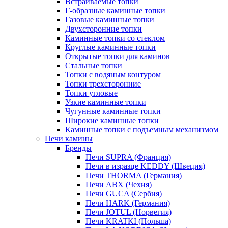
Встраиваемые топки
Г-образные каминные топки
Газовые каминные топки
Двухсторонние топки
Каминные топки со стеклом
Круглые каминные топки
Открытые топки для каминов
Стальные топки
Топки с водяным контуром
Топки трехсторонние
Топки угловые
Узкие каминные топки
Чугунные каминные топки
Широкие каминные топки
Каминные топки с подъемным механизмом
Печи камины
Бренды
Печи SUPRA (Франция)
Печи в изразце KEDDY (Швеция)
Печи THORMA (Германия)
Печи ABX (Чехия)
Печи GUCA (Сербия)
Печи HARK (Германия)
Печи JOTUL (Норвегия)
Печи KRATKI (Польша)