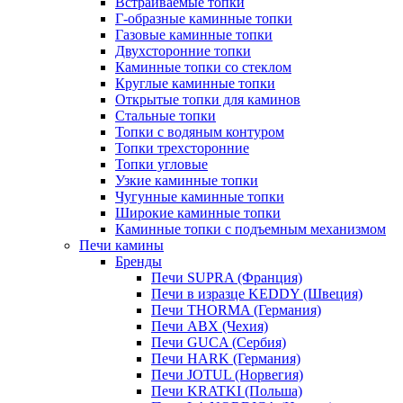
Встраиваемые топки
Г-образные каминные топки
Газовые каминные топки
Двухсторонние топки
Каминные топки со стеклом
Круглые каминные топки
Открытые топки для каминов
Стальные топки
Топки с водяным контуром
Топки трехсторонние
Топки угловые
Узкие каминные топки
Чугунные каминные топки
Широкие каминные топки
Каминные топки с подъемным механизмом
Печи камины
Бренды
Печи SUPRA (Франция)
Печи в изразце KEDDY (Швеция)
Печи THORMA (Германия)
Печи ABX (Чехия)
Печи GUCA (Сербия)
Печи HARK (Германия)
Печи JOTUL (Норвегия)
Печи KRATKI (Польша)