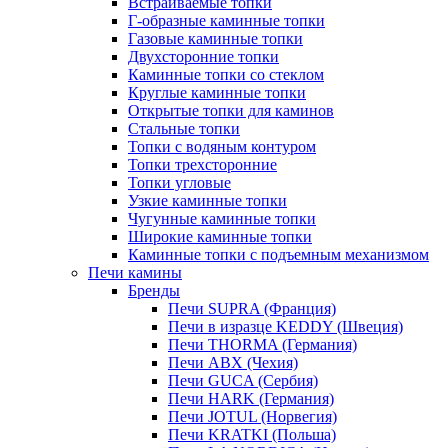
Встраиваемые топки
Г-образные каминные топки
Газовые каминные топки
Двухсторонние топки
Каминные топки со стеклом
Круглые каминные топки
Открытые топки для каминов
Стальные топки
Топки с водяным контуром
Топки трехсторонние
Топки угловые
Узкие каминные топки
Чугунные каминные топки
Широкие каминные топки
Каминные топки с подъемным механизмом
Печи камины
Бренды
Печи SUPRA (Франция)
Печи в изразце KEDDY (Швеция)
Печи THORMA (Германия)
Печи ABX (Чехия)
Печи GUCA (Сербия)
Печи HARK (Германия)
Печи JOTUL (Норвегия)
Печи KRATKI (Польша)