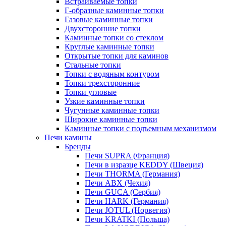
Встраиваемые топки
Г-образные каминные топки
Газовые каминные топки
Двухсторонние топки
Каминные топки со стеклом
Круглые каминные топки
Открытые топки для каминов
Стальные топки
Топки с водяным контуром
Топки трехсторонние
Топки угловые
Узкие каминные топки
Чугунные каминные топки
Широкие каминные топки
Каминные топки с подъемным механизмом
Печи камины
Бренды
Печи SUPRA (Франция)
Печи в изразце KEDDY (Швеция)
Печи THORMA (Германия)
Печи ABX (Чехия)
Печи GUCA (Сербия)
Печи HARK (Германия)
Печи JOTUL (Норвегия)
Печи KRATKI (Польша)