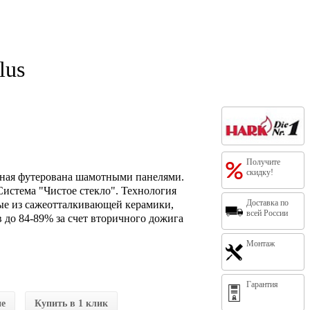
lus
Получите
скидку!
ьная футерована шамотными панелями.
Система "Чистое стекло". Технология
Доставка по
ые из сажеотталкивающей керамики,
всей России
до 84-89% за счет вторичного дожига
.
Монтаж
Гарантия
ие
Купить в 1 клик