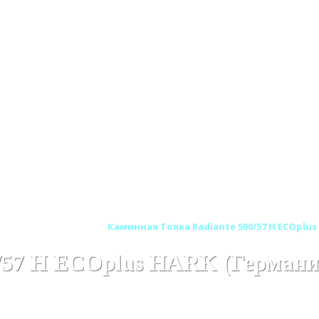
K (Харк) Германия
Каминная Топка Radiante 500/57 H ECOplus
0/57 H ECOplus HARK (Германи