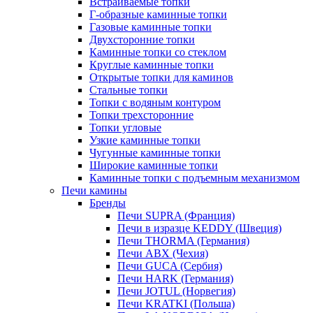
Встраиваемые топки
Г-образные каминные топки
Газовые каминные топки
Двухсторонние топки
Каминные топки со стеклом
Круглые каминные топки
Открытые топки для каминов
Стальные топки
Топки с водяным контуром
Топки трехсторонние
Топки угловые
Узкие каминные топки
Чугунные каминные топки
Широкие каминные топки
Каминные топки с подъемным механизмом
Печи камины
Бренды
Печи SUPRA (Франция)
Печи в изразце KEDDY (Швеция)
Печи THORMA (Германия)
Печи ABX (Чехия)
Печи GUCA (Сербия)
Печи HARK (Германия)
Печи JOTUL (Норвегия)
Печи KRATKI (Польша)