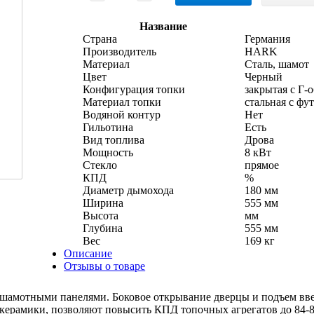
Название
Страна
Германия
Производитель
HARK
Материал
Сталь, шамот
Цвет
Черный
Конфигурация топки
закрытая с Г-
Материал топки
стальная с фу
Водяной контур
Нет
Гильотина
Есть
Вид топлива
Дрова
Мощность
8 кВт
Стекло
прямое
КПД
%
Диаметр дымохода
180 мм
Ширина
555 мм
Высота
мм
Глубина
555 мм
Вес
169 кг
Описание
Отзывы о товаре
шамотными панелями. Боковое открывание дверцы и подъем ввер
ерамики, позволяют повысить КПД топочных агрегатов до 84-89