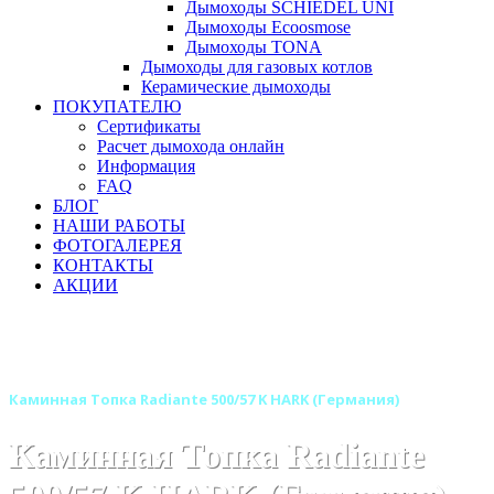
Дымоходы SCHIEDEL UNI
Дымоходы Ecoosmose
Дымоходы TONA
Дымоходы для газовых котлов
Керамические дымоходы
ПОКУПАТЕЛЮ
Сертификаты
Расчет дымохода онлайн
Информация
FAQ
БЛОГ
НАШИ РАБОТЫ
ФОТОГАЛЕРЕЯ
КОНТАКТЫ
АКЦИИ
Главная
Каминные топки
Бренды
Каминные топки HARK (Харк) Германия
Каминная Топка Radiante 500/57 K HARK (Германия)
Каминная Топка Radiante