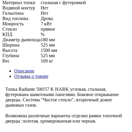
Материал топки
стальная с футеровкой
Водяной контур
Нет
Гильотина
Нет
Вид топлива
Дрова
Мощность
7 кВт
Стекло
прямое
КПД
%
Диаметр дымохода
180 мм
Ширина
525 мм
Высота
1500 мм
Глубина
525 мм
Вес
169 кг
Описание
Отзывы о товаре
Топка Radiante 500/57 K HARK угловая, стальная,
футерована шамотными панелями. Боковое открывание
дверцы. Система "Чистое стекло", вторичный дожиг
дымовых газов.
Возможны различные варианты отделки рамки топочной
дверцы :золотая, хромированная или черная.