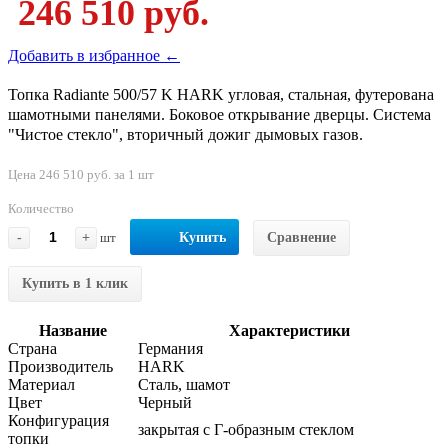
246 510 руб.
Добавить в избранное ←
Топка Radiante 500/57 K HARK угловая, стальная, футерована
шамотными панелями. Боковое открывание дверцы. Система
"Чистое стекло", вторичный дожиг дымовых газов.
Цена 246 510 руб. за 1 шт
Количество
-
+
шт
Купить
Сравнение
Купить в 1 клик
Название
Характеристики
Страна
Германия
Производитель
HARK
Материал
Сталь, шамот
Цвет
Черный
Конфигурация
закрытая с Г-образным стеклом
топки