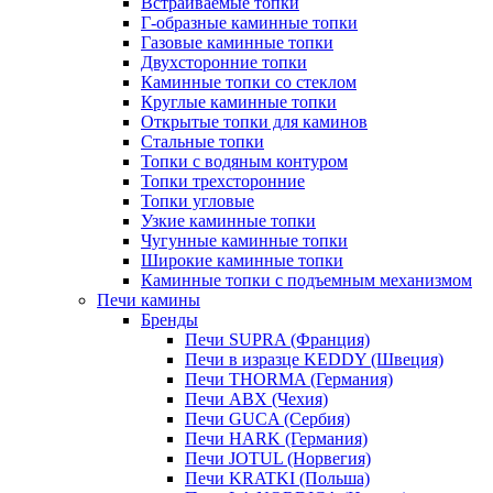
Встраиваемые топки
Г-образные каминные топки
Газовые каминные топки
Двухсторонние топки
Каминные топки со стеклом
Круглые каминные топки
Открытые топки для каминов
Стальные топки
Топки с водяным контуром
Топки трехсторонние
Топки угловые
Узкие каминные топки
Чугунные каминные топки
Широкие каминные топки
Каминные топки с подъемным механизмом
Печи камины
Бренды
Печи SUPRA (Франция)
Печи в изразце KEDDY (Швеция)
Печи THORMA (Германия)
Печи ABX (Чехия)
Печи GUCA (Сербия)
Печи HARK (Германия)
Печи JOTUL (Норвегия)
Печи KRATKI (Польша)