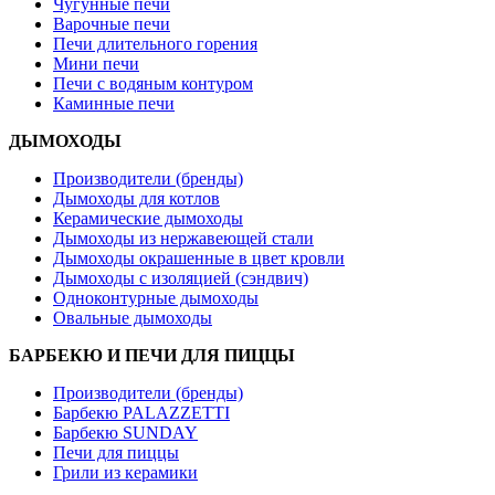
Чугунные печи
Варочные печи
Печи длительного горения
Мини печи
Печи с водяным контуром
Каминные печи
ДЫМОХОДЫ
Производители (бренды)
Дымоходы для котлов
Керамические дымоходы
Дымоходы из нержавеющей стали
Дымоходы окрашенные в цвет кровли
Дымоходы с изоляцией (сэндвич)
Одноконтурные дымоходы
Овальные дымоходы
БАРБЕКЮ И ПЕЧИ ДЛЯ ПИЦЦЫ
Производители (бренды)
Барбекю PALAZZETTI
Барбекю SUNDAY
Печи для пиццы
Грили из керамики