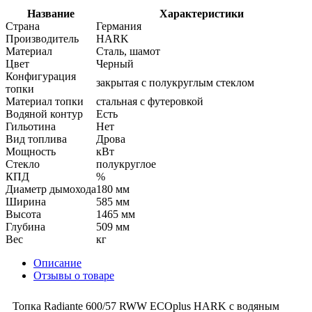
Название
Характеристики
Страна
Германия
Производитель
HARK
Материал
Сталь, шамот
Цвет
Черный
Конфигурация
закрытая с полукруглым стеклом
топки
Материал топки
стальная с футеровкой
Водяной контур
Есть
Гильотина
Нет
Вид топлива
Дрова
Мощность
кВт
Стекло
полукруглое
КПД
%
Диаметр дымохода
180 мм
Ширина
585 мм
Высота
1465 мм
Глубина
509 мм
Вес
кг
Описание
Отзывы о товаре
Топка Radiante 600/57 RWW ECOplus HARK с водяным