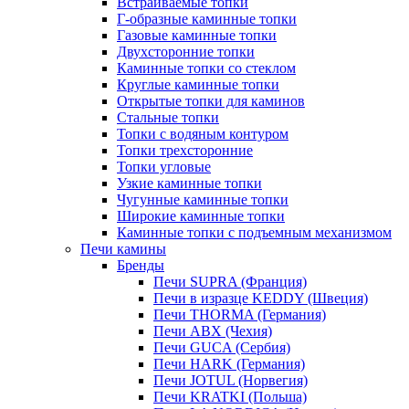
Встраиваемые топки
Г-образные каминные топки
Газовые каминные топки
Двухсторонние топки
Каминные топки со стеклом
Круглые каминные топки
Открытые топки для каминов
Стальные топки
Топки с водяным контуром
Топки трехсторонние
Топки угловые
Узкие каминные топки
Чугунные каминные топки
Широкие каминные топки
Каминные топки с подъемным механизмом
Печи камины
Бренды
Печи SUPRA (Франция)
Печи в изразце KEDDY (Швеция)
Печи THORMA (Германия)
Печи ABX (Чехия)
Печи GUCA (Сербия)
Печи HARK (Германия)
Печи JOTUL (Норвегия)
Печи KRATKI (Польша)