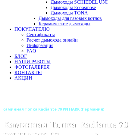
Дымоходы SCHIEDEL UNI
Дымоходы Ecoosmose
Дымоходы TONA
Дымоходы для газовых котлов
Керамические дымоходы
ПОКУПАТЕЛЮ
Сертификаты
Расчет дымохода онлайн
Информация
FAQ
БЛОГ
НАШИ РАБОТЫ
ФОТОГАЛЕРЕЯ
КОНТАКТЫ
АКЦИИ
Главная
Каминные топки
Бренды
Каминные топки HARK (Харк) Германия
Каминная Топка Radiante 70 PN HARK (Германия)
Каминная Топка Radiante 70