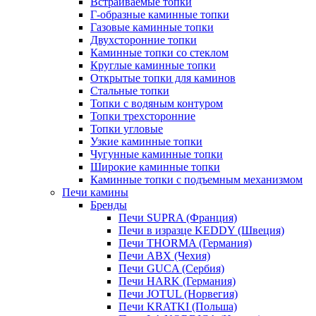
Встраиваемые топки
Г-образные каминные топки
Газовые каминные топки
Двухсторонние топки
Каминные топки со стеклом
Круглые каминные топки
Открытые топки для каминов
Стальные топки
Топки с водяным контуром
Топки трехсторонние
Топки угловые
Узкие каминные топки
Чугунные каминные топки
Широкие каминные топки
Каминные топки с подъемным механизмом
Печи камины
Бренды
Печи SUPRA (Франция)
Печи в изразце KEDDY (Швеция)
Печи THORMA (Германия)
Печи ABX (Чехия)
Печи GUCA (Сербия)
Печи HARK (Германия)
Печи JOTUL (Норвегия)
Печи KRATKI (Польша)