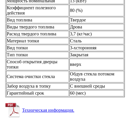
Мощность номинальная
13 (кВт)
Коэффициент полезного
80 (%)
действия
Вид топлива
Твердое
Виды твердого топлива
Дрова
Расход твердого топлива
3,7 (кг/час)
Материал топки
Сталь
Вид топки
3-хсторонняя
Тип топки
Закрытая
Способ открытия дверцы
вверх
топки
Обдув стекла потоком
Система очистки стекла
воздуха
Забор воздуха в топку
С внешней среды
Гарантийный срок
60 (мес)
Техническая информация.