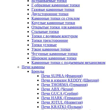
Встраиваемые топки
Г-образные каминные топки
Газовые каминные топки
Двухсторонние топки
Каминные топки со стеклом
Круглые каминные топки
Открытые топки для каминов
Стальные топки
Топки с водяным контуром
Топки трехсторонние
Топки угловые
Узкие каминные топки
Чугунные каминные топки
Широкие каминные топки
Каминные топки с подъемным механизмом
Печи камины
Бренды
Печи SUPRA (Франция)
Печи в изразце KEDDY (Швеция)
Печи THORMA (Германия)
Печи ABX (Чехия)
Печи GUCA (Сербия)
Печи HARK (Германия)
Печи JOTUL (Норвегия)
Печи KRATKI (Польша)